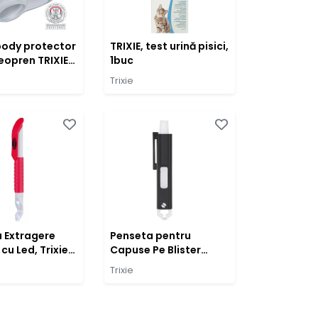
 body protector
TRIXIE, test urină pisici,
neopren TRIXIE,
1buc
dy protector
Trixie
neopren, 36-
 Extragere
Penseta pentru
u Led, Trixie,
Capuse Pe Blister
Trixie 2381
Trixie