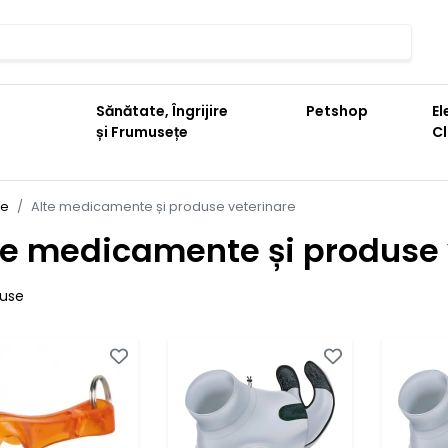
Sănătate, Îngrijire
Petshop
El
și Frumusețe
C
re
Alte medicamente și produse veterinare
te medicamente și produse 
duse