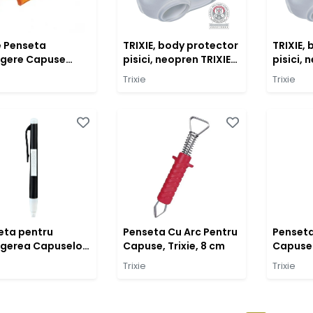
e Penseta
TRIXIE, body protector
TRIXIE,
agere Capuse
pisici, neopren TRIXIE,
pisici, 
ic 6.5 cm
S-M, body protector
M-L, bo
Trixie
Trixie
pisici, neopren, 32 -
pisici, 
36cm
42cm
eta pentru
Penseta Cu Arc Pentru
Penseta
agerea Capuselor,
Capuse, Trixie, 8 cm
Capuse c
e
14 cm
Trixie
Trixie