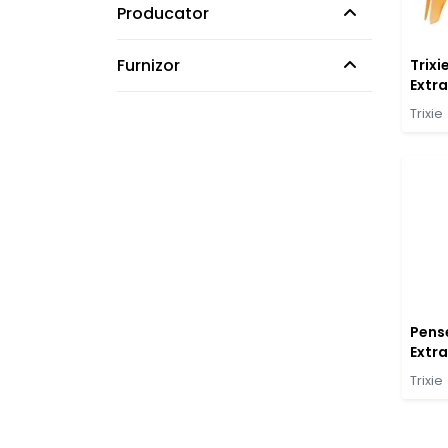
Producator
Furnizor
Trixi
Extr
Plast
Trixie
Pens
Extr
Trixi
Trixie