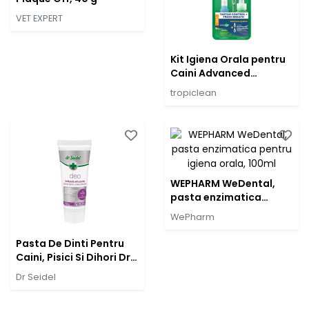
VET EXPERT
Kit Igiena Orala pentru
Caini Advanced
Whitening TropiClean,
tropiclean
59 ml
WEPHARM WeDental,
pasta enzimatica
pentru igiena orala,
WePharm
100ml
Pasta De Dinti Pentru
Caini, Pisici Si Dihori Dr.
Seidel Deo, 105 g
Dr Seidel