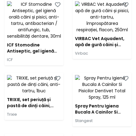
VIRBAC Vet Aquadent,
apă de gură câini și
ICF Stomodine
pisici, anti-tartru,
Antiseptic, gel igienă
Virbac
împrospătarea
orală câini și pisici,
ICF
respirației, flacon,
anti-tartru,
250ml
antibacterian /
antifungic, tub,
sensibilități dentare,
30ml
TRIXIE, set periuță și
pastă de dinți câini,
Spray Pentru Igiena
anti-tartru, 1buc
Bucala A Cainilor Si
Trixie
Pisicilor Dentivet Total
Stangest
Spray, 125 ml