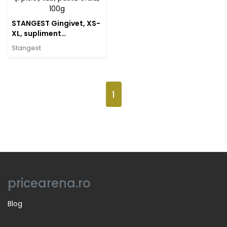
STANGEST Gingivet, XS-
XL, supliment
sensibilități dentare
Stangest
câini și pisici, tub, pastă
orală, 100g
1
pricearena.ro
Blog