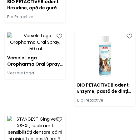
BIO PETACTIVE Biodent
Hexidine, apă de gură
soluție câini,
Bio Petactive
antibacteriană,
împrospătarea
respirației, flacon,
sensibilități dentare,
250ml
Versele Laga
Oropharma Oral Spray,
150 ml
Versele Laga
BIO PETACTIVE Biodent
Enzyme, pastă de dinți
câini, tub, 100ml
Bio Petactive