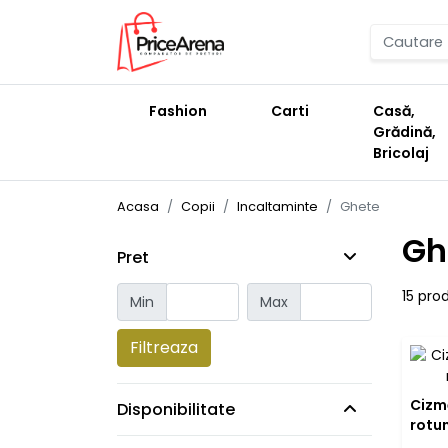
Fashion
Carti
Casă,
Grădină,
Bricolaj
Acasa
Copii
Incaltaminte
Ghete
Gh
Pret
15 pro
Min
Max
Filtreaza
Cizme
Disponibilitate
rotu