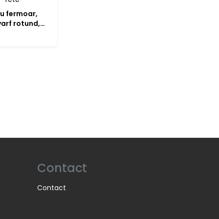
u fermoar,
 varf rotund,
e
Contact
Contact