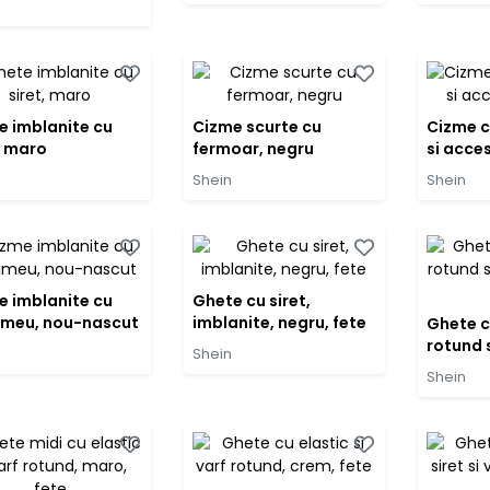
e imblanite cu
Cizme scurte cu
Cizme c
, maro
fermoar, negru
si acce
Shein
Shein
e imblanite cu
Ghete cu siret,
imeu, nou-nascut
imblanite, negru, fete
Ghete cu
rotund s
Shein
negru, 
Shein