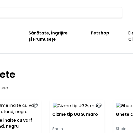
Sănătate, Îngrijire
Petshop
El
și Frumusețe
C
ete
duse
Cizme tip UGG, maro
Ghete c
 inalte cu varf
nd, negru
Shein
Shein