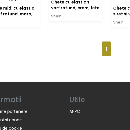
Ghete cu elastic si
varf rotund, crem, fete
 midi cu elastic
Ghete c
rf rotund, maro,
siret si
Shein
alb, fet
Shein
1
ormatii
Utile
ine partenere
ANPC
i și condiții
ca de cookie