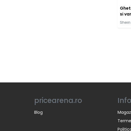
Ghete
si va
fete
Shein
pricearena.ro
Inf
Blog
Magaz
Termen
Politi