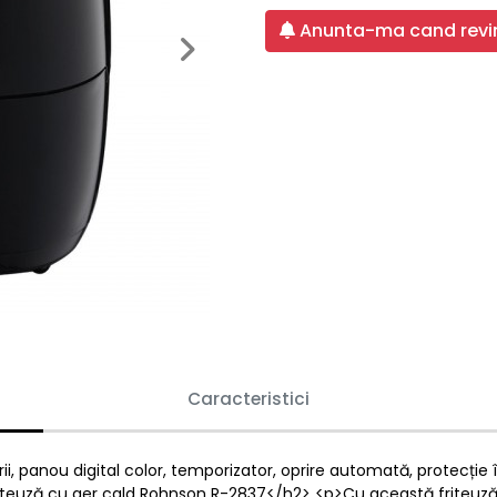
Anunta-ma cand revin
Next
Caracteristici
ii, panou digital color, temporizator, oprire automată, protecție 
Friteuză cu aer cald Rohnson R-2837</h2> <p>Cu această friteuză