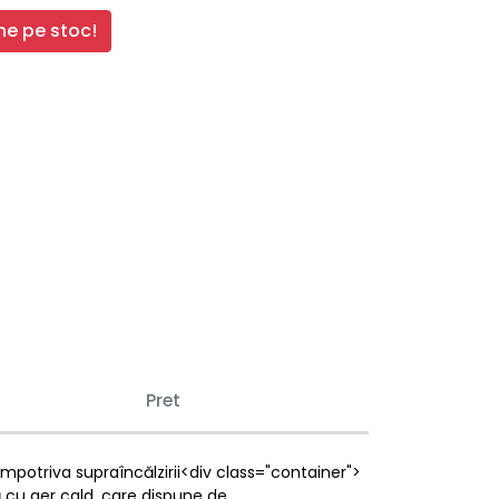
e pe stoc!
Pret
împotriva supraîncălzirii<div class="container">
 cu aer cald, care dispune de