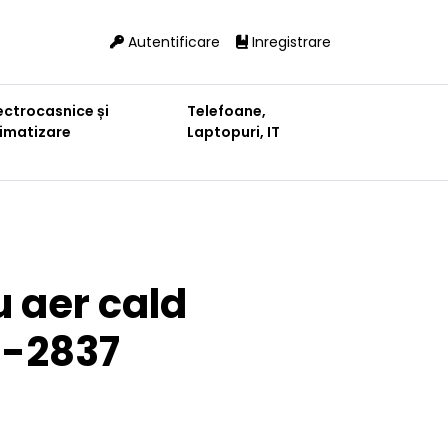
Autentificare
Inregistrare
ectrocasnice și
Telefoane,
limatizare
Laptopuri, IT
u aer cald
R-2837