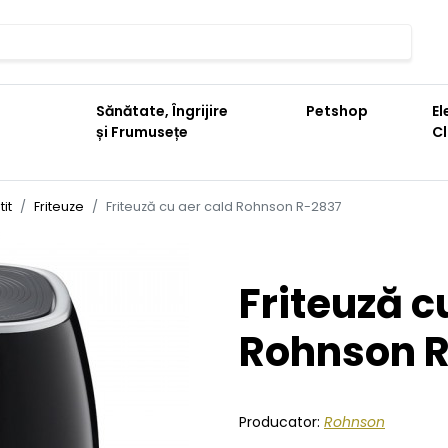
Sănătate, Îngrijire
Petshop
El
și Frumusețe
C
it
Friteuze
Friteuză cu aer cald Rohnson R-2837
Friteuză c
Rohnson 
Producator:
Rohnson