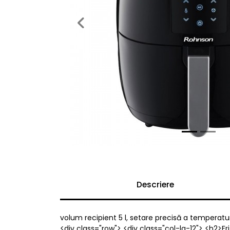
Previous
Descriere
volum recipient 5 l, setare precisă a temperatur
<div class="row"> <div class="col-lg-12"> <h2>