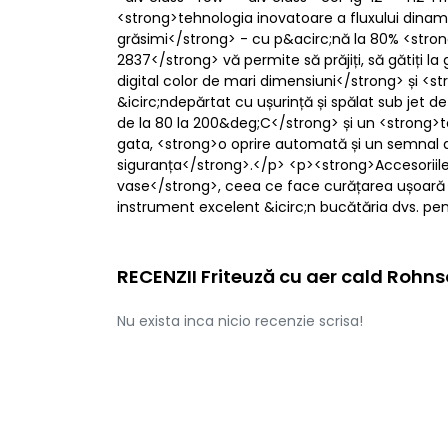
<strong>tehnologia inovatoare a fluxului dinami
grăsimi</strong> - cu p&acirc;nă la 80% <stron
2837</strong> vă permite să prăjiți, să gătiți l
digital color de mari dimensiuni</strong> și <st
&icirc;ndepărtat cu ușurință și spălat sub jet 
de la 80 la 200&deg;C</strong> și un <strong>t
gata, <strong>o oprire automată și un semnal de
siguranța</strong>.</p> <p><strong>Accesoriil
vase</strong>, ceea ce face curățarea ușoară ș
instrument excelent &icirc;n bucătăria dvs. pen
RECENZII Friteuză cu aer cald Rohn
Nu exista inca nicio recenzie scrisa!