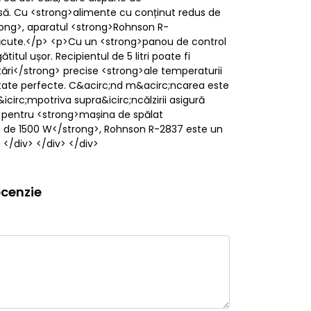
oasă. Cu <strong>alimente cu conținut redus de
trong>, aparatul <strong>Rohnson R-
 neplăcute.</p> <p>Cu un <strong>panou de control
ul ușor. Recipientul de 5 litri poate fi
etări</strong> precise <strong>ale temperaturii
ultate perfecte. C&acirc;nd m&acirc;ncarea este
circ;mpotriva supra&icirc;ncălzirii asigură
e pentru <strong>mașina de spălat
re de 1500 W</strong>, Rohnson R-2837 este un
 </div> </div> </div>
cenzie