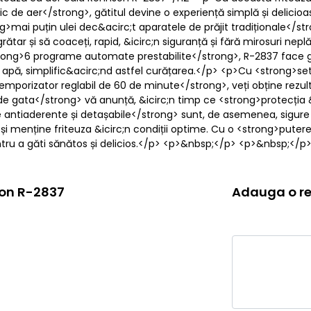
c de aer</strong>, gătitul devine o experiență simplă și delici
g>mai puțin ulei dec&acirc;t aparatele de prăjit tradiționale</s
a grătar și să coaceți, rapid, &icirc;n siguranță și fără mirosuri
rong>6 programe automate prestabilite</strong>, R-2837 face gătit
de apă, simplific&acirc;nd astfel curățarea.</p> <p>Cu <strong>s
emporizator reglabil de 60 de minute</strong>, veți obține rez
 gata</strong> vă anunță, &icirc;n timp ce <strong>protecția &i
e antiaderente și detașabile</strong> sunt, de asemenea, sigur
i menține friteuza &icirc;n condiții optime. Cu o <strong>pute
tru a găti sănătos și delicios.</p> <p>&nbsp;</p> <p>&nbsp;</p>
son R-2837
Adauga o re