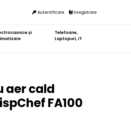
Autentificare
Inregistrare
ectrocasnice și
Telefoane,
limatizare
Laptopuri, IT
u aer cald
ispChef FA100