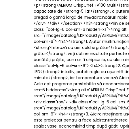
<p><strong>AERIUM CrispChef FA100 Multi</stron
capacitate de <strong>5 litri</strong>, o put
pregăti o gamă largă de m&acirc;ncăruri rapid și
</div> </div> </section> <h3><strong>Prin ce s
class="col-lg-6 col-sm-6 hidden-xs"><img alt=
src="/image/catalog/LKProdukty/AERIUM/Frit%C3
col-sm-6"> <h4><strong>1. Ajutor multifuncțio
<strong>friteuză cu aer cald și grătar</strong>
grătar</strong>, veți obține rezultate perfecte 
bunătăți prăjite, cum ar fi chipsurile, cu ulei 
class="col-lg-6 col-sm-6"> <h4><strong>2. Op
LED</strong> intuitiv, puteți regla cu ușurință t
minute</strong>, iar temperatura variază &icir
Cele opt programe prestabilite vă economisesc 
sm-6 hidden-xs"><img alt="AERIUM CrispChef FA
src="/image/catalog/LKProdukty/AERIUM/Frit%C3
<div class="row"> <div class="col-lg-6 col-sm-
src="/image/catalog/LKProdukty/AERIUM/Frit%C3
col-sm-6"> <h4><strong>3. &Icirc;ntreținere u
este proiectat pentru a face &icirc;ntreținerea
spălat vase, economisind timp după gătit. Opr