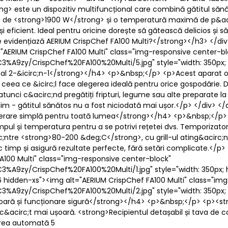
g> este un dispozitiv multifuncțional care combină gătitul săn
ere de <strong>1900 W</strong> și o temperatură maximă de p&ac
 eficient. Ideal pentru oricine dorește să gătească delicios și să
e evidențiază AERIUM CrispChef FA100 Multi?</strong></h3> </div
"AERIUM CrispChef FA100 Multi" class="img-responsive center-bl
%A9zy/CrispChef%20FA100%20Multi/5.jpg" style="width: 350px; hei
nal 2-&icirc;n-1</strong></h4> <p>&nbsp;</p> <p>Acest aparat 
, ceea ce &icirc;l face alegerea ideală pentru orice gospodărie.
atunci c&acirc;nd pregătiți fripturi, legume sau alte preparate la 
minim - gătitul sănătos nu a fost niciodată mai ușor.</p> </div> <
erare simplă pentru toată lumea</strong></h4> <p>&nbsp;</p> 
impul și temperatura pentru a se potrivi rețetei dvs. Temporizator
c;ntre <strong>80-200 &deg;C</strong>, cu grill-ul ating&acirc
timp și asigură rezultate perfecte, fără setări complicate.</p>
100 Multi" class="img-responsive center-block"
%A9zy/CrispChef%20FA100%20Multi/1.jpg" style="width: 350px; he
6 hidden-xs"><img alt="AERIUM CrispChef FA100 Multi" class="im
%A9zy/CrispChef%20FA100%20Multi/2.jpg" style="width: 350px; he
șoară și funcționare sigură</strong></h4> <p>&nbsp;</p> <p><st
 c&acirc;t mai ușoară. <strong>Recipientul detașabil și tava de c
irea automată 5