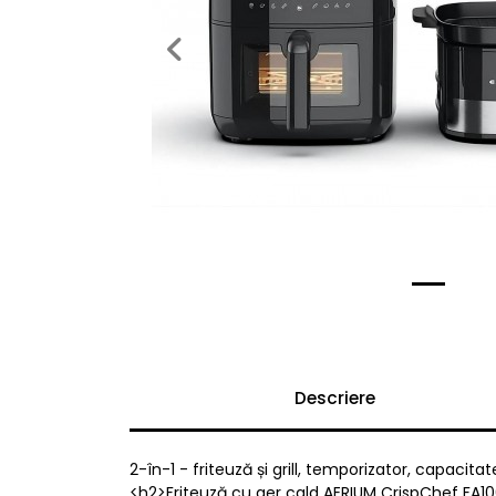
Previous
Descriere
2-în-1 - friteuză și grill, temporizator, capacit
<h2>Friteuză cu aer cald AERIUM CrispChef FA1