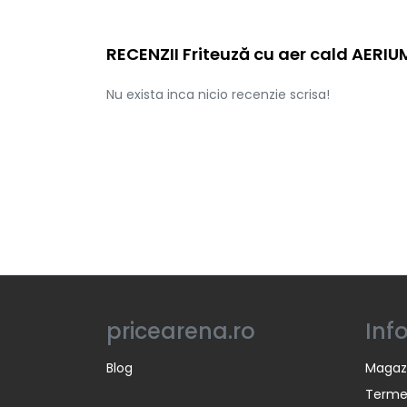
RECENZII Friteuză cu aer cald AERIU
Nu exista inca nicio recenzie scrisa!
pricearena.ro
Inf
Blog
Magaz
Termen