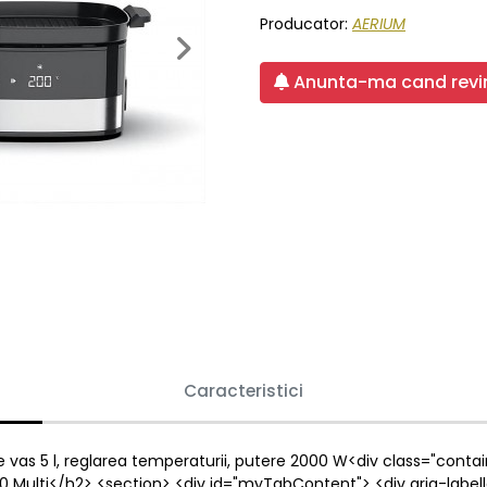
Producator:
AERIUM
Next
Anunta-ma cand revin
Caracteristici
ate vas 5 l, reglarea temperaturii, putere 2000 W<div class="conta
00 Multi</h2> <section> <div id="myTabContent"> <div aria-lab