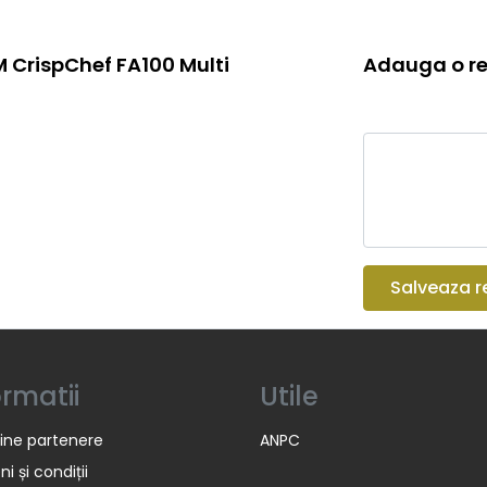
M CrispChef FA100 Multi
Adauga o re
Salveaza r
ormatii
Utile
ine partenere
ANPC
i și condiții