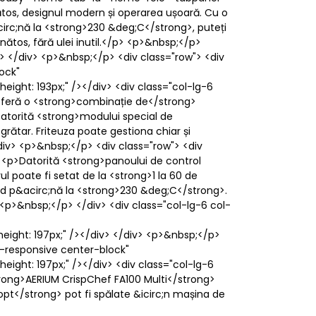
ătos, designul modern și operarea ușoară. Cu o
irc;nă la <strong>230 &deg;C</strong>, puteți
nătos, fără ulei inutil.</p> <p>&nbsp;</p>
> </div> <p>&nbsp;</p> <div class="row"> <div
ock"
ght: 193px;" /></div> <div class="col-lg-6
oferă o <strong>combinație de</strong>
 Datorită <strong>modului special de
grătar. Friteuza poate gestiona chiar și
/div> <p>&nbsp;</p> <div class="row"> <div
<p>Datorită <strong>panoului de control
ul poate fi setat de la <strong>1 la 60 de
;nd p&acirc;nă la <strong>230 &deg;C</strong>.
 <p>&nbsp;</p> </div> <div class="col-lg-6 col-
ight: 197px;" /></div> </div> <p>&nbsp;</p>
g-responsive center-block"
ight: 197px;" /></div> <div class="col-lg-6
rong>AERIUM CrispChef FA100 Multi</strong>
opt</strong> pot fi spălate &icirc;n mașina de