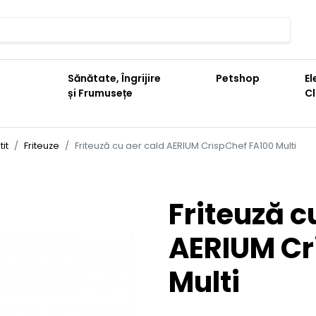
Sănătate, Îngrijire
Petshop
El
și Frumusețe
C
it
Friteuze
Friteuză cu aer cald AERIUM CrispChef FA100 Multi
Friteuză c
AERIUM Cr
Multi