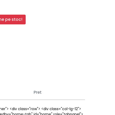
e pe stoc!
Pret
iner"> <div class="row"> <div class="col-lg-12">
elledby="home-tab" id="home" role="tabpanel">