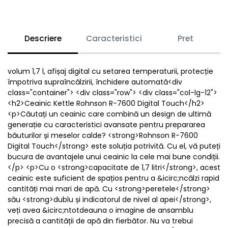
Descriere
Caracteristici
Pret
volum 1,7 l, afișaj digital cu setarea temperaturii, protecție
împotriva supraîncălzirii, închidere automată<div
class="container"> <div class="row"> <div class="col-lg-12">
<h2>Ceainic Kettle Rohnson R-7600 Digital Touch</h2>
<p>Căutați un ceainic care combină un design de ultimă
generație cu caracteristici avansate pentru prepararea
băuturilor și meselor calde? <strong>Rohnson R-7600
Digital Touch</strong> este soluția potrivită. Cu el, vă puteți
bucura de avantajele unui ceainic la cele mai bune condiții.
</p> <p>Cu o <strong>capacitate de 1,7 litri</strong>, acest
ceainic este suficient de spațios pentru a &icirc;ncălzi rapid
cantități mai mari de apă. Cu <strong>peretele</strong>
său <strong>dublu și indicatorul de nivel al apei</strong>,
veți avea &icirc;ntotdeauna o imagine de ansamblu
precisă a cantității de apă din fierbător. Nu va trebui