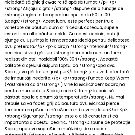
niciodată să ghiciți c&acirc;tă apă să turnați.</p> <p>
<strong>Afișajul digital</strong> dispune de o funcție de
<strong>reglare a temperaturii apei de la 50 la 100
&deg;C</strong>. Acest lucru este perfect pentru o
varietate de băuturi, cum ar fi ceaiul, cafeaua, supele
instant sau alte băuturi calde. Cu acest ceainic, puteți
ajunge cu ușurință la temperatura ideală pentru delicatesa
dvs. preferată.</p> <p>&Icirc;n <strong>interiorul</strong>
ceainicului veți găsi un <strong>compartiment uniform
realizat din oțel inoxidabil 100% 304</strong>. Această
calitate a oțelului asigură faptul că <strong>apa dvs.
&icirc;și va păstra un gust pur</strong> și nu va fi afectată
de impurități nedorite.</p> <p><strong>Funcția Keep Warm
(Păstrare la cald</strong> ) vine la &icirc;ndem&acirc;nă
pentru momentele &icirc;n care <strong>trebuie să
păstrați apa la o anumită temperatură</strong>. Nu mai
trebuie să vă faceți griji că băutura dvs. &icirc;și pierde
temperatura p&acirc;nă c&acirc;nd reveniți la ea.</p> <p>
<strong>Siguranța</strong> este o altă caracteristică
importantă a acestui ceainic. <strong>Dispune de protecție
&icirc;mpotriva supra&icirc;ncălzirii și de o oprire