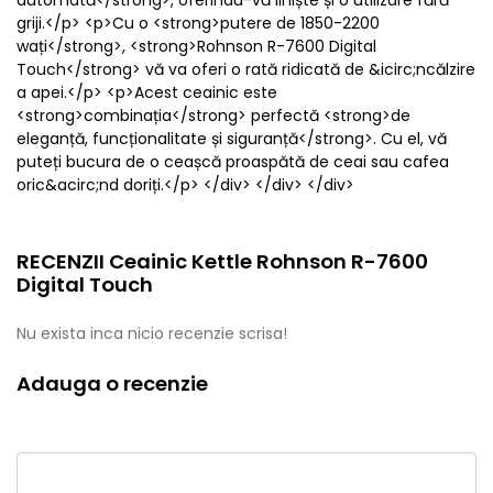
automată</strong>, oferindu-vă liniște și o utilizare fără
griji.</p> <p>Cu o <strong>putere de 1850-2200
wați</strong>, <strong>Rohnson R-7600 Digital
Touch</strong> vă va oferi o rată ridicată de &icirc;ncălzire
a apei.</p> <p>Acest ceainic este
<strong>combinația</strong> perfectă <strong>de
eleganță, funcționalitate și siguranță</strong>. Cu el, vă
puteți bucura de o ceașcă proaspătă de ceai sau cafea
oric&acirc;nd doriți.</p> </div> </div> </div>
RECENZII Ceainic Kettle Rohnson R-7600
Digital Touch
Nu exista inca nicio recenzie scrisa!
Adauga o recenzie