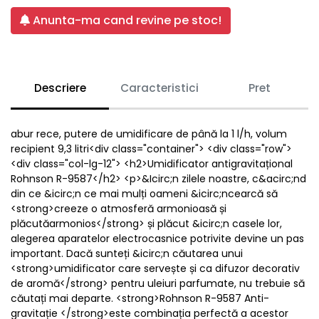
Anunta-ma cand revine pe stoc!
Descriere
Caracteristici
Pret
abur rece, putere de umidificare de până la 1 l/h, volum
recipient 9,3 litri<div class="container"> <div class="row">
<div class="col-lg-12"> <h2>Umidificator antigravitațional
Rohnson R-9587</h2> <p>&Icirc;n zilele noastre, c&acirc;nd
din ce &icirc;n ce mai mulți oameni &icirc;ncearcă să
<strong>creeze o atmosferă armonioasă și
plăcutăarmonios</strong> și plăcut &icirc;n casele lor,
alegerea aparatelor electrocasnice potrivite devine un pas
important. Dacă sunteți &icirc;n căutarea unui
<strong>umidificator care servește și ca difuzor decorativ
de aromă</strong> pentru uleiuri parfumate, nu trebuie să
căutați mai departe. <strong>Rohnson R-9587 Anti-
gravitație </strong>este combinația perfectă a acestor