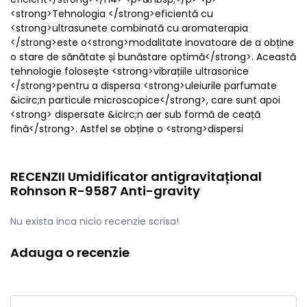
<strong>Tehnologia </strong>eficientă cu
<strong>ultrasunete combinată cu aromaterapia
</strong>este o<strong>modalitate inovatoare de a obține
o stare de sănătate și bunăstare optimă</strong>. Această
tehnologie folosește <strong>vibrațiile ultrasonice
</strong>pentru a dispersa <strong>uleiurile parfumate
&icirc;n particule microscopice</strong>, care sunt apoi
<strong> dispersate &icirc;n aer sub formă de ceață
fină</strong>. Astfel se obține o <strong>dispersi
RECENZII Umidificator antigravitațional
Rohnson R-9587 Anti-gravity
Nu exista inca nicio recenzie scrisa!
Adauga o recenzie