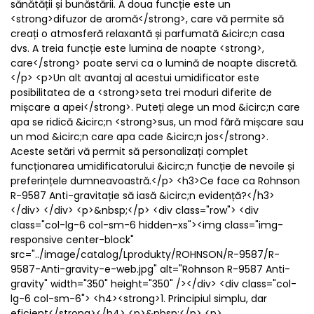
sănătății și bunăstării. A doua funcție este un
<strong>difuzor de aromă</strong>, care vă permite să
creați o atmosferă relaxantă și parfumată &icirc;n casa
dvs. A treia funcție este lumina de noapte <strong>,
care</strong> poate servi ca o lumină de noapte discretă.
</p> <p>Un alt avantaj al acestui umidificator este
posibilitatea de a <strong>seta trei moduri diferite de
mișcare a apei</strong>. Puteți alege un mod &icirc;n care
apa se ridică &icirc;n <strong>sus, un mod fără mișcare sau
un mod &icirc;n care apa cade &icirc;n jos</strong>.
Aceste setări vă permit să personalizați complet
funcționarea umidificatorului &icirc;n funcție de nevoile și
preferințele dumneavoastră.</p> <h3>Ce face ca Rohnson
R-9587 Anti-gravitație să iasă &icirc;n evidență?</h3>
</div> </div> <p>&nbsp;</p> <div class="row"> <div
class="col-lg-6 col-sm-6 hidden-xs"><img class="img-
responsive center-block"
src="../image/catalog/Lprodukty/ROHNSON/R-9587/R-
9587-Anti-gravity-e-web.jpg" alt="Rohnson R-9587 Anti-
gravity" width="350" height="350" /></div> <div class="col-
lg-6 col-sm-6"> <h4><strong>1. Principiul simplu, dar
eficient</strong></h4> <p>&nbsp;</p> <p>