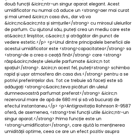
două funcții &icirc;ntr-un singur aparat elegant. Acest
umidificator nu numai că aduce un <strong>aer mai curat
și mai umed &icirc;n casa dvs., dar vă va
&icirc;nc&acirc;nta și simțurile</strong> cu mirosul uleiurilor
de parfum. Cu ajutorul său, puteți crea un mediu care este
at&acirc;t liniștitor, c&acirc;t și atrăgător din punct de
vedere estetic.</p> <p>Unul dintre principalele beneficii ale
acestui umidificator este <strong>capacitatea</strong> sa
<strong>de a crea o ceață fină</strong> care <strong>
răsp&acirc;ndește uleiurile parfumate &icirc;n tot
spațiul</strong>. &Icirc;n acest fel, puteți<strong> schimba
rapid și ușor atmosfera din casa dvs.</strong> pentru a se
potrivi preferințelor dvs. Tot ce trebuie să faceți este să
adăugați <strong>c&acirc;teva picături din uleiul
dumneavoastră parfumat preferat</strong> &icirc;n
rezervorul mare de apă de 680 ml și să vă bucurați de
efectul instantaneu.</p> <p>Antigravitația Rohnson R-9587
oferă, de asemenea, <strong>trei funcții utile &icirc;ntr-un
singur aparat.</strong> Prima funcție este un
<strong>umidificator</strong>, care ajută la menținerea
umidității optime, ceea ce are un efect pozitiv asupra