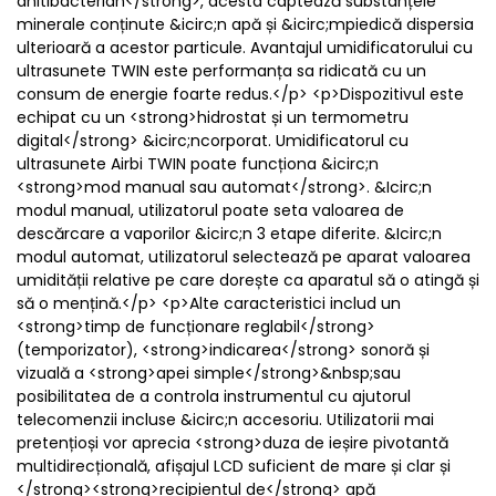
anitibacterian</strong>, acesta captează substanțele
minerale conținute &icirc;n apă și &icirc;mpiedică dispersia
ulterioară a acestor particule. Avantajul umidificatorului cu
ultrasunete TWIN este performanța sa ridicată cu un
consum de energie foarte redus.</p> <p>Dispozitivul este
echipat cu un <strong>hidrostat și un termometru
digital</strong> &icirc;ncorporat. Umidificatorul cu
ultrasunete Airbi TWIN poate funcționa &icirc;n
<strong>mod manual sau automat</strong>. &Icirc;n
modul manual, utilizatorul poate seta valoarea de
descărcare a vaporilor &icirc;n 3 etape diferite. &Icirc;n
modul automat, utilizatorul selectează pe aparat valoarea
umidității relative pe care dorește ca aparatul să o atingă și
să o mențină.</p> <p>Alte caracteristici includ un
<strong>timp de funcționare reglabil</strong>
(temporizator), <strong>indicarea</strong> sonoră și
vizuală a <strong>apei simple</strong>&nbsp;sau
posibilitatea de a controla instrumentul cu ajutorul
telecomenzii incluse &icirc;n accesoriu. Utilizatorii mai
pretențioși vor aprecia <strong>duza de ieșire pivotantă
multidirecțională, afișajul LCD suficient de mare și clar și
</strong><strong>recipientul de</strong> apă