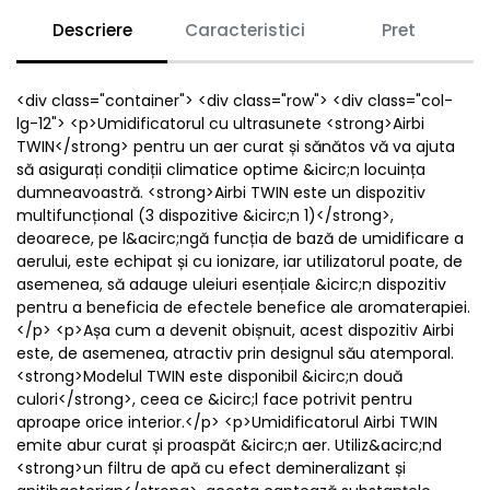
Descriere
Caracteristici
Pret
<div class="container"> <div class="row"> <div class="col-
lg-12"> <p>Umidificatorul cu ultrasunete <strong>Airbi
TWIN</strong> pentru un aer curat și sănătos vă va ajuta
să asigurați condiții climatice optime &icirc;n locuința
dumneavoastră. <strong>Airbi TWIN este un dispozitiv
multifuncțional (3 dispozitive &icirc;n 1)</strong>,
deoarece, pe l&acirc;ngă funcția de bază de umidificare a
aerului, este echipat și cu ionizare, iar utilizatorul poate, de
asemenea, să adauge uleiuri esențiale &icirc;n dispozitiv
pentru a beneficia de efectele benefice ale aromaterapiei.
</p> <p>Așa cum a devenit obișnuit, acest dispozitiv Airbi
este, de asemenea, atractiv prin designul său atemporal.
<strong>Modelul TWIN este disponibil &icirc;n două
culori</strong>, ceea ce &icirc;l face potrivit pentru
aproape orice interior.</p> <p>Umidificatorul Airbi TWIN
emite abur curat și proaspăt &icirc;n aer. Utiliz&acirc;nd
<strong>un filtru de apă cu efect demineralizant și