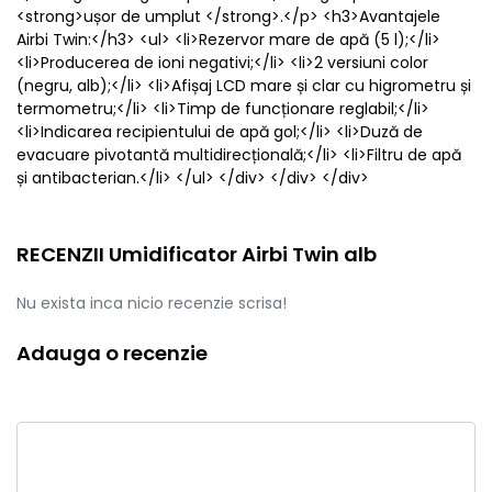
<strong>ușor de umplut </strong>.</p> <h3>Avantajele
Airbi Twin:</h3> <ul> <li>Rezervor mare de apă (5 l);</li>
<li>Producerea de ioni negativi;</li> <li>2 versiuni color
(negru, alb);</li> <li>Afișaj LCD mare și clar cu higrometru și
termometru;</li> <li>Timp de funcționare reglabil;</li>
<li>Indicarea recipientului de apă gol;</li> <li>Duză de
evacuare pivotantă multidirecțională;</li> <li>Filtru de apă
și antibacterian.</li> </ul> </div> </div> </div>
RECENZII Umidificator Airbi Twin alb
Nu exista inca nicio recenzie scrisa!
Adauga o recenzie