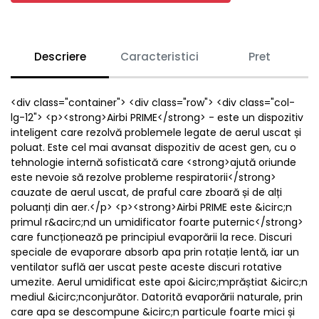
Descriere
Caracteristici
Pret
<div class="container"> <div class="row"> <div class="col-
lg-12"> <p><strong>Airbi PRIME</strong> - este un dispozitiv
inteligent care rezolvă problemele legate de aerul uscat și
poluat. Este cel mai avansat dispozitiv de acest gen, cu o
tehnologie internă sofisticată care <strong>ajută oriunde
este nevoie să rezolve probleme respiratorii</strong>
cauzate de aerul uscat, de praful care zboară și de alți
poluanți din aer.</p> <p><strong>Airbi PRIME este &icirc;n
primul r&acirc;nd un umidificator foarte puternic</strong>
care funcționează pe principiul evaporării la rece. Discuri
speciale de evaporare absorb apa prin rotație lentă, iar un
ventilator suflă aer uscat peste aceste discuri rotative
umezite. Aerul umidificat este apoi &icirc;mprăștiat &icirc;n
mediul &icirc;nconjurător. Datorită evaporării naturale, prin
care apa se descompune &icirc;n particule foarte mici și