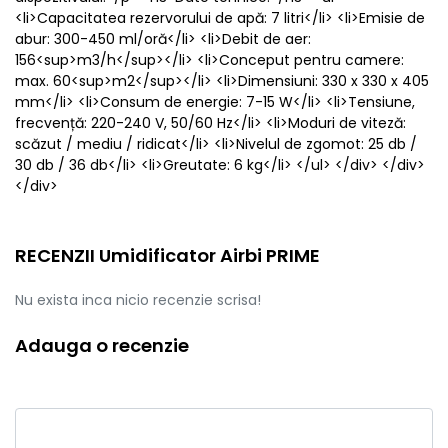
<li>Capacitatea rezervorului de apă: 7 litri</li> <li>Emisie de
abur: 300-450 ml/oră</li> <li>Debit de aer:
156<sup>m3/h</sup></li> <li>Conceput pentru camere:
max. 60<sup>m2</sup></li> <li>Dimensiuni: 330 x 330 x 405
mm</li> <li>Consum de energie: 7-15 W</li> <li>Tensiune,
frecvență: 220-240 V, 50/60 Hz</li> <li>Moduri de viteză:
scăzut / mediu / ridicat</li> <li>Nivelul de zgomot: 25 db /
30 db / 36 db</li> <li>Greutate: 6 kg</li> </ul> </div> </div>
</div>
RECENZII Umidificator Airbi PRIME
Nu exista inca nicio recenzie scrisa!
Adauga o recenzie