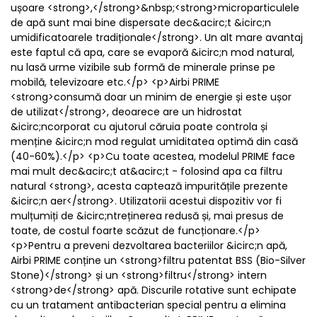
ușoare <strong>,</strong>&nbsp;<strong>microparticulele
de apă sunt mai bine dispersate dec&acirc;t &icirc;n
umidificatoarele tradiționale</strong>. Un alt mare avantaj
este faptul că apa, care se evaporă &icirc;n mod natural,
nu lasă urme vizibile sub formă de minerale prinse pe
mobilă, televizoare etc.</p> <p>Airbi PRIME
<strong>consumă doar un minim de energie și este ușor
de utilizat</strong>, deoarece are un hidrostat
&icirc;ncorporat cu ajutorul căruia poate controla și
menține &icirc;n mod regulat umiditatea optimă din casă
(40-60%).</p> <p>Cu toate acestea, modelul PRIME face
mai mult dec&acirc;t at&acirc;t - folosind apa ca filtru
natural <strong>, acesta captează impuritățile prezente
&icirc;n aer</strong>. Utilizatorii acestui dispozitiv vor fi
mulțumiți de &icirc;ntreținerea redusă și, mai presus de
toate, de costul foarte scăzut de funcționare.</p>
<p>Pentru a preveni dezvoltarea bacteriilor &icirc;n apă,
Airbi PRIME conține un <strong>filtru patentat BSS (Bio-Silver
Stone)</strong> și un <strong>filtru</strong> intern
<strong>de</strong> apă. Discurile rotative sunt echipate
cu un tratament antibacterian special pentru a elimina