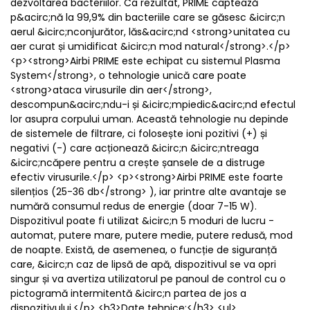
dezvoltarea bacteriilor. Ca rezultat, PRIME captează
p&acirc;nă la 99,9% din bacteriile care se găsesc &icirc;n
aerul &icirc;nconjurător, lăs&acirc;nd <strong>unitatea cu
aer curat și umidificat &icirc;n mod natural</strong>.</p>
<p><strong>Airbi PRIME este echipat cu sistemul Plasma
System</strong>, o tehnologie unică care poate
<strong>ataca virusurile din aer</strong>,
descompun&acirc;ndu-i și &icirc;mpiedic&acirc;nd efectul
lor asupra corpului uman. Această tehnologie nu depinde
de sistemele de filtrare, ci folosește ioni pozitivi (+) și
negativi (-) care acționează &icirc;n &icirc;ntreaga
&icirc;ncăpere pentru a crește șansele de a distruge
efectiv virusurile.</p> <p><strong>Airbi PRIME este foarte
silențios (25-36 db</strong> ), iar printre alte avantaje se
numără consumul redus de energie (doar 7-15 W).
Dispozitivul poate fi utilizat &icirc;n 5 moduri de lucru -
automat, putere mare, putere medie, putere redusă, mod
de noapte. Există, de asemenea, o funcție de siguranță
care, &icirc;n caz de lipsă de apă, dispozitivul se va opri
singur și va avertiza utilizatorul pe panoul de control cu o
pictogramă intermitentă &icirc;n partea de jos a
dispozitivului.</p> <h3>Date tehnice:</h3> <ul>