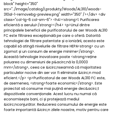
block" height="350"
src="../image/catalog/Lprodukty/Woods/AL310/woods-
310al-1-removebg-preview.png" width="350" /></div> <div
class="col-lg-6 col-sm-6"> <h4><strong>1. Purificarea
eficientă a aerului</strong></h4> <p>Unul dintre
principalele beneficii ale purificatorului de aer Woods AL310
FC este filtrarea excepțională pe care o oferă. Datorită
tehnologiei de filtrare patentate și a ionizării, acesta este
capabil să atingă nivelurile de filtrare HEPA<strong> cu un
zgomot și un consum de energie minime</strong>.
Această tehnologie inovatoare poate <strong>reține
poluarea cu dimensiuni de p&acirc;nă la 0,0003
mm</strong>, ceea ce &icirc;nseamnă că majoritatea
particulelor nocive din aer vor fi eliminate &icirc;n mod
eficient.</p> <p>Purificatorul de aer Woods AL310 FC este,
de asemenea, <strong>foarte economic</strong>. Este
proiectat să consume mai puțină energie dec&acirc;t
dispozitivele convenționale. Acest lucru nu numai că
economisește bani, ci și protejează mediul
&icirc;nconjurător. Reducerea consumului de energie este
foarte importantă &icirc;n zilele noastre, motiv pentru care