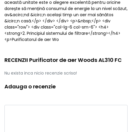
această unitate este o alegere excelentă pentru oricine
dorește să mențină consumul de energie la un nivel scăzut,
av&acirc;nd &icirc;n același timp un aer mai sănătos
&icirc;n casă.</p> </div> </div> <p>&nbsp;</p> <div
class="row"> <div class="col-lg-6 col-sm-6"> <h4>
<strong>2. Principiul sistemului de filtrare</strong></h4>
<p>Purificatorul de aer Wo
RECENZII Purificator de aer Woods AL310 FC
Nu exista inca nicio recenzie scrisa!
Adauga o recenzie