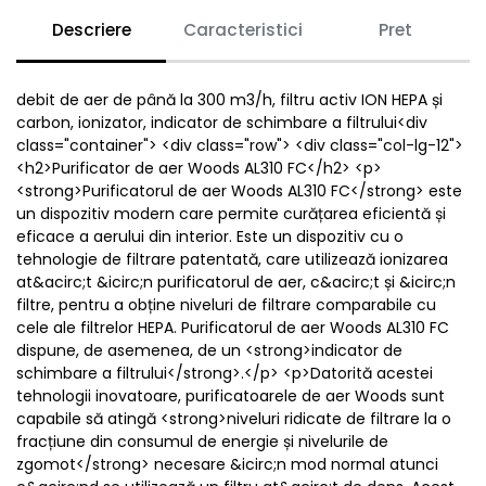
Descriere
Caracteristici
Pret
debit de aer de până la 300 m3/h, filtru activ ION HEPA și
carbon, ionizator, indicator de schimbare a filtrului<div
class="container"> <div class="row"> <div class="col-lg-12">
<h2>Purificator de aer Woods AL310 FC</h2> <p>
<strong>Purificatorul de aer Woods AL310 FC</strong> este
un dispozitiv modern care permite curățarea eficientă și
eficace a aerului din interior. Este un dispozitiv cu o
tehnologie de filtrare patentată, care utilizează ionizarea
at&acirc;t &icirc;n purificatorul de aer, c&acirc;t și &icirc;n
filtre, pentru a obține niveluri de filtrare comparabile cu
cele ale filtrelor HEPA. Purificatorul de aer Woods AL310 FC
dispune, de asemenea, de un <strong>indicator de
schimbare a filtrului</strong>.</p> <p>Datorită acestei
tehnologii inovatoare, purificatoarele de aer Woods sunt
capabile să atingă <strong>niveluri ridicate de filtrare la o
fracțiune din consumul de energie și nivelurile de
zgomot</strong> necesare &icirc;n mod normal atunci