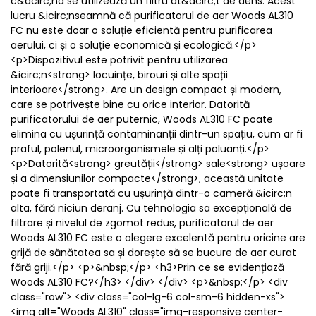
c&acirc;nd se utilizează un filtru at&acirc;t de dens. Acest
lucru &icirc;nseamnă că purificatorul de aer Woods AL310
FC nu este doar o soluție eficientă pentru purificarea
aerului, ci și o soluție economică și ecologică.</p>
<p>Dispozitivul este potrivit pentru utilizarea
&icirc;n<strong> locuințe, birouri și alte spații
interioare</strong>. Are un design compact și modern,
care se potrivește bine cu orice interior. Datorită
purificatorului de aer puternic, Woods AL310 FC poate
elimina cu ușurință contaminanții dintr-un spațiu, cum ar fi
praful, polenul, microorganismele și alți poluanți.</p>
<p>Datorită<strong> greutății</strong> sale<strong> ușoare
și a dimensiunilor compacte</strong>, această unitate
poate fi transportată cu ușurință dintr-o cameră &icirc;n
alta, fără niciun deranj. Cu tehnologia sa excepțională de
filtrare și nivelul de zgomot redus, purificatorul de aer
Woods AL310 FC este o alegere excelentă pentru oricine are
grijă de sănătatea sa și dorește să se bucure de aer curat
fără griji.</p> <p>&nbsp;</p> <h3>Prin ce se evidențiază
Woods AL310 FC?</h3> </div> </div> <p>&nbsp;</p> <div
class="row"> <div class="col-lg-6 col-sm-6 hidden-xs">
<img alt="Woods AL310" class="img-responsive center-