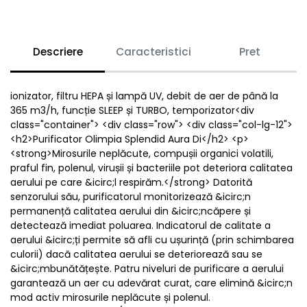
Descriere
Caracteristici
Pret
ionizator, filtru HEPA și lampă UV, debit de aer de până la
365 m3/h, funcție SLEEP și TURBO, temporizator<div
class="container"> <div class="row"> <div class="col-lg-12">
<h2>Purificator Olimpia Splendid Aura Di</h2> <p>
<strong>Mirosurile neplăcute, compușii organici volatili,
praful fin, polenul, virușii și bacteriile pot deteriora calitatea
aerului pe care &icirc;l respirăm.</strong> Datorită
senzorului său, purificatorul monitorizează &icirc;n
permanență calitatea aerului din &icirc;ncăpere și
detectează imediat poluarea. Indicatorul de calitate a
aerului &icirc;ți permite să afli cu ușurință (prin schimbarea
culorii) dacă calitatea aerului se deteriorează sau se
&icirc;mbunătățește. Patru niveluri de purificare a aerului
garantează un aer cu adevărat curat, care elimină &icirc;n
mod activ mirosurile neplăcute și polenul.