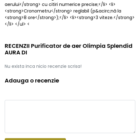
aerului</strong> cu citiri numerice precise;</li> <li>
<strong>Cronometru</strong> reglabil (p&acirc;nă la
<strong>8 ore</strong>);</li> <li><strong>3 viteze.</strong>
</li> </ul> <
RECENZII Purificator de aer Olimpia Splendid
AURA DI
Nu exista inca nicio recenzie scrisa!
Adauga o recenzie