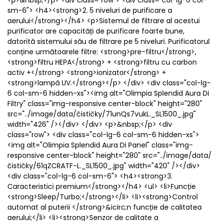
<p>&nbsp;</p> <div class="row"> <div class="col-lg-6 col-
sm-6"> <h4><strong>2. 5 niveluri de purificare a
aerului</strong></h4> <p>Sistemul de filtrare al acestui
purificator are capacități de purificare foarte bune,
datorită sistemului său de filtrare pe 5 niveluri. Purificatorul
conține următoarele filtre: <strong>pre-filtru</strong>,
<strong>filtru HEPA</strong> + <strong>filtru cu carbon
activ +</strong> <strong>ionizator</strong> +
<strong>lampă UV.</strong></p> </div> <div class="col-lg-
6 col-sm-6 hidden-xs"><img alt="Olimpia Splendid Aura Di
Filtry" class="img-responsive center-block" height="280"
src="../image/data/čističky/71unQs7vukL._SL1500_.jpg"
width="426" /></div> </div> <p>&nbsp;</p> <div
class="row"> <div class="col-lg-6 col-sm-6 hidden-xs">
<img alt="Olimpia Splendid Aura Di Panel" class="img-
responsive center-block" height="280" src="../image/data/
čističky/61qZCRATF-L._SL1500_.jpg" width="420" /></div>
<div class="col-lg-6 col-sm-6"> <h4><strong>3.
Caracteristici premium</strong></h4> <ul> <li>Funcție
<strong>Sleep/Turbo;</strong></li> <li><strong>Control
automat al puterii </strong>&icirc;n funcție de calitatea
aerului;</li> <li><strong>Senzor de calitate a