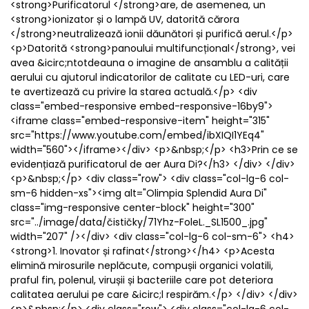
<strong>Purificatorul </strong>are, de asemenea, un
<strong>ionizator și o lampă UV, datorită cărora
</strong>neutralizează ionii dăunători și purifică aerul.</p>
<p>Datorită <strong>panoului multifuncțional</strong>, vei
avea &icirc;ntotdeauna o imagine de ansamblu a calității
aerului cu ajutorul indicatorilor de calitate cu LED-uri, care
te avertizează cu privire la starea actuală.</p> <div
class="embed-responsive embed-responsive-16by9">
<iframe class="embed-responsive-item" height="315"
src="https://www.youtube.com/embed/ibXIQI1YEq4"
width="560"></iframe></div> <p>&nbsp;</p> <h3>Prin ce se
evidențiază purificatorul de aer Aura Di?</h3> </div> </div>
<p>&nbsp;</p> <div class="row"> <div class="col-lg-6 col-
sm-6 hidden-xs"><img alt="Olimpia Splendid Aura Di"
class="img-responsive center-block" height="300"
src="../image/data/čističky/71Yhz-FoleL._SL1500_.jpg"
width="207" /></div> <div class="col-lg-6 col-sm-6"> <h4>
<strong>1. Inovator și rafinat</strong></h4> <p>Acesta
elimină mirosurile neplăcute, compușii organici volatili,
praful fin, polenul, virușii și bacteriile care pot deteriora
calitatea aerului pe care &icirc;l respirăm.</p> </div> </div>