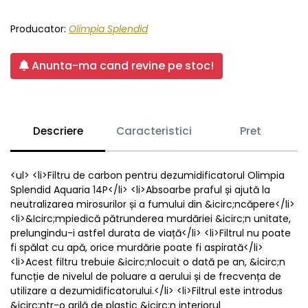
Producator:
Olimpia Splendid
Anunta-ma cand revine pe stoc!
Descriere
Caracteristici
Pret
<ul> <li>Filtru de carbon pentru dezumidificatorul Olimpia
Splendid Aquaria 14P</li> <li>Absoarbe praful și ajută la
neutralizarea mirosurilor și a fumului din &icirc;ncăpere</li>
<li>&Icirc;mpiedică pătrunderea murdăriei &icirc;n unitate,
prelungindu-i astfel durata de viață</li> <li>Filtrul nu poate
fi spălat cu apă, orice murdărie poate fi aspirată</li>
<li>Acest filtru trebuie &icirc;nlocuit o dată pe an, &icirc;n
funcție de nivelul de poluare a aerului și de frecvența de
utilizare a dezumidificatorului.</li> <li>Filtrul este introdus
&icirc;ntr-o grilă de plastic &icirc;n interiorul