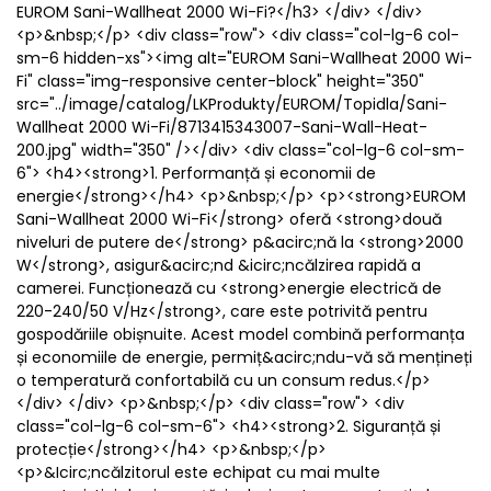
EUROM Sani-Wallheat 2000 Wi-Fi?</h3> </div> </div>
<p>&nbsp;</p> <div class="row"> <div class="col-lg-6 col-
sm-6 hidden-xs"><img alt="EUROM Sani-Wallheat 2000 Wi-
Fi" class="img-responsive center-block" height="350"
src="../image/catalog/LKProdukty/EUROM/Topidla/Sani-
Wallheat 2000 Wi-Fi/8713415343007-Sani-Wall-Heat-
200.jpg" width="350" /></div> <div class="col-lg-6 col-sm-
6"> <h4><strong>1. Performanță și economii de
energie</strong></h4> <p>&nbsp;</p> <p><strong>EUROM
Sani-Wallheat 2000 Wi-Fi</strong> oferă <strong>două
niveluri de putere de</strong> p&acirc;nă la <strong>2000
W</strong>, asigur&acirc;nd &icirc;ncălzirea rapidă a
camerei. Funcționează cu <strong>energie electrică de
220-240/50 V/Hz</strong>, care este potrivită pentru
gospodăriile obișnuite. Acest model combină performanța
și economiile de energie, permiț&acirc;ndu-vă să mențineți
o temperatură confortabilă cu un consum redus.</p>
</div> </div> <p>&nbsp;</p> <div class="row"> <div
class="col-lg-6 col-sm-6"> <h4><strong>2. Siguranță și
protecție</strong></h4> <p>&nbsp;</p>
<p>&Icirc;ncălzitorul este echipat cu mai multe