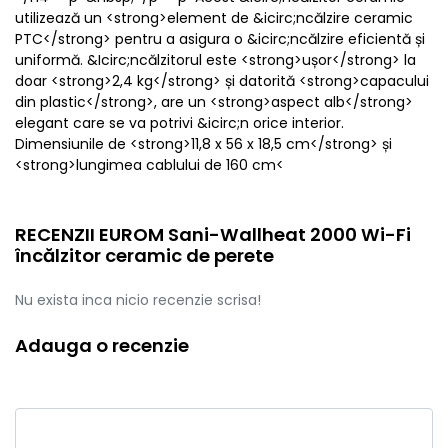
utilizează un <strong>element de &icirc;ncălzire ceramic
PTC</strong> pentru a asigura o &icirc;ncălzire eficientă și
uniformă. &Icirc;ncălzitorul este <strong>ușor</strong> la
doar <strong>2,4 kg</strong> și datorită <strong>capacului
din plastic</strong>, are un <strong>aspect alb</strong>
elegant care se va potrivi &icirc;n orice interior.
Dimensiunile de <strong>11,8 x 56 x 18,5 cm</strong> și
<strong>lungimea cablului de 160 cm<
RECENZII EUROM Sani-Wallheat 2000 Wi-Fi
încălzitor ceramic de perete
Nu exista inca nicio recenzie scrisa!
Adauga o recenzie