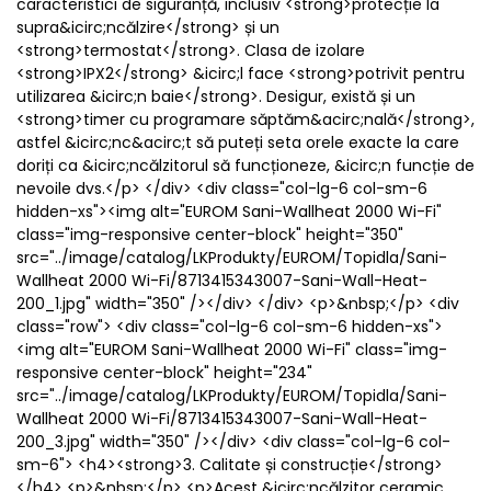
caracteristici de siguranță, inclusiv <strong>protecție la
supra&icirc;ncălzire</strong> și un
<strong>termostat</strong>. Clasa de izolare
<strong>IPX2</strong> &icirc;l face <strong>potrivit pentru
utilizarea &icirc;n baie</strong>. Desigur, există și un
<strong>timer cu programare săptăm&acirc;nală</strong>,
astfel &icirc;nc&acirc;t să puteți seta orele exacte la care
doriți ca &icirc;ncălzitorul să funcționeze, &icirc;n funcție de
nevoile dvs.</p> </div> <div class="col-lg-6 col-sm-6
hidden-xs"><img alt="EUROM Sani-Wallheat 2000 Wi-Fi"
class="img-responsive center-block" height="350"
src="../image/catalog/LKProdukty/EUROM/Topidla/Sani-
Wallheat 2000 Wi-Fi/8713415343007-Sani-Wall-Heat-
200_1.jpg" width="350" /></div> </div> <p>&nbsp;</p> <div
class="row"> <div class="col-lg-6 col-sm-6 hidden-xs">
<img alt="EUROM Sani-Wallheat 2000 Wi-Fi" class="img-
responsive center-block" height="234"
src="../image/catalog/LKProdukty/EUROM/Topidla/Sani-
Wallheat 2000 Wi-Fi/8713415343007-Sani-Wall-Heat-
200_3.jpg" width="350" /></div> <div class="col-lg-6 col-
sm-6"> <h4><strong>3. Calitate și construcție</strong>
</h4> <p>&nbsp;</p> <p>Acest &icirc;ncălzitor ceramic