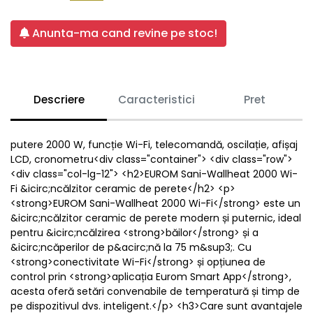
Anunta-ma cand revine pe stoc!
Descriere
Caracteristici
Pret
putere 2000 W, funcție Wi-Fi, telecomandă, oscilație, afișaj
LCD, cronometru<div class="container"> <div class="row">
<div class="col-lg-12"> <h2>EUROM Sani-Wallheat 2000 Wi-
Fi &icirc;ncălzitor ceramic de perete</h2> <p>
<strong>EUROM Sani-Wallheat 2000 Wi-Fi</strong> este un
&icirc;ncălzitor ceramic de perete modern și puternic, ideal
pentru &icirc;ncălzirea <strong>băilor</strong> și a
&icirc;ncăperilor de p&acirc;nă la 75 m&sup3;. Cu
<strong>conectivitate Wi-Fi</strong> și opțiunea de
control prin <strong>aplicația Eurom Smart App</strong>,
acesta oferă setări convenabile de temperatură și timp de
pe dispozitivul dvs. inteligent.</p> <h3>Care sunt avantajele