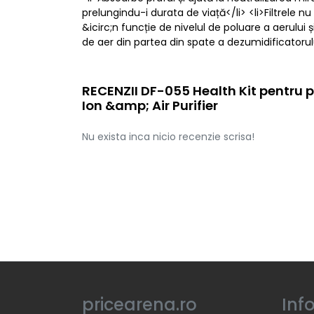
prelungindu-i durata de viață</li> <li>Filtrele nu
&icirc;n funcție de nivelul de poluare a aerului ș
de aer din partea din spate a dezumidificatorul
RECENZII DF-055 Health Kit pentru p
Ion &amp; Air Purifier
Nu exista inca nicio recenzie scrisa!
pricearena.ro
Inf