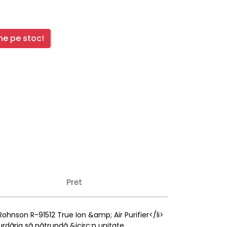
e pe stoc!
Pret
 Rohnson R-91512 True Ion &amp; Air Purifier</li>
urdăria să pătrundă &icirc;n unitate,