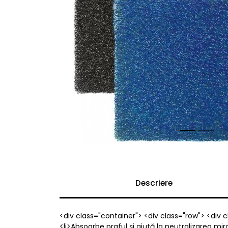
Previous
Descriere
<div class="container"> <div class="row"> <div cl
<li>Absoarbe praful și ajută la neutralizarea mir