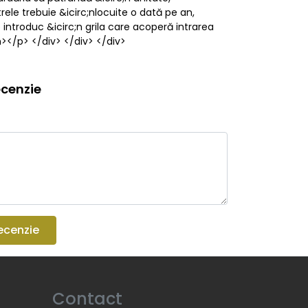
ltrele trebuie &icirc;nlocuite o dată pe an,
se introduc &icirc;n grila care acoperă intrarea
m></p> </div> </div> </div>
cenzie
ecenzie
Contact