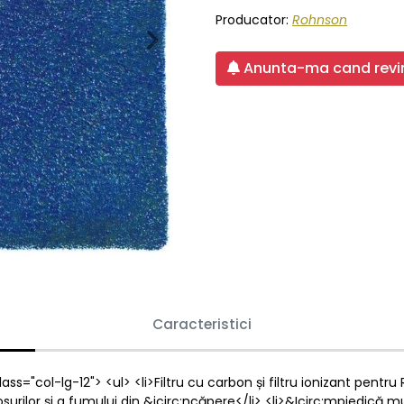
Producator:
Rohnson
Next
Anunta-ma cand revin
Caracteristici
ass="col-lg-12"> <ul> <li>Filtru cu carbon și filtru ionizant pentru
osurilor și a fumului din &icirc;ncăpere</li> <li>&Icirc;mpiedică m