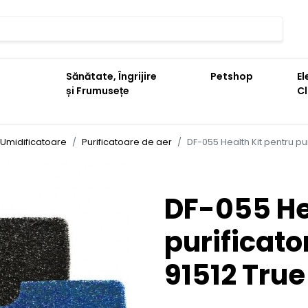
Sănătate, Îngrijire
Petshop
El
și Frumusețe
C
i Umidificatoare
Purificatoare de aer
DF-055 Health Kit pentru pur
DF-055 He
purificato
91512 True 