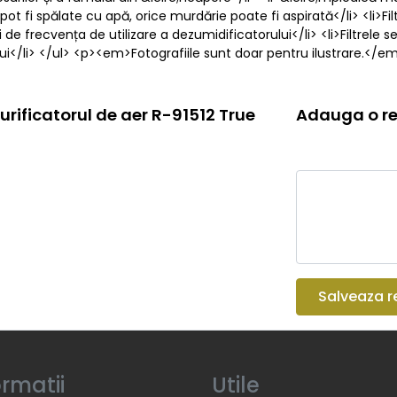
 pot fi spălate cu apă, orice murdărie poate fi aspirată</li> <li>Fi
i de frecvența de utilizare a dezumidificatorului</li> <li>Filtrele 
ui</li> </ul> <p><em>Fotografiile sunt doar pentru ilustrare.</e
urificatorul de aer R-91512 True
Adauga o re
Salveaza r
ormatii
Utile