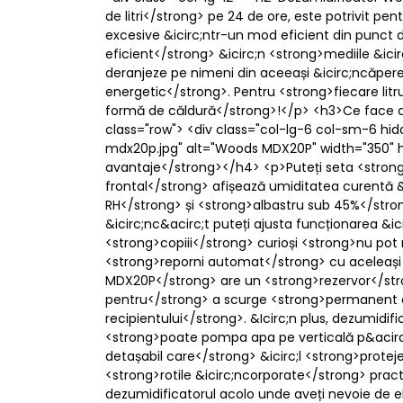
de litri</strong> pe 24 de ore, este potrivit 
excesive &icirc;ntr-un mod eficient din punct 
eficient</strong> &icirc;n <strong>mediile &ici
deranjeze pe nimeni din aceeași &icirc;ncăpere.
energetic</strong>. Pentru <strong>fiecare lit
formă de căldură</strong>!</p> <h3>Ce face c
class="row"> <div class="col-lg-6 col-sm-6 
mdx20p.jpg" alt="Woods MDX20P" width="350" he
avantaje</strong></h4> <p>Puteți seta <strong>v
frontal</strong> afișează umiditatea curentă &
RH</strong> și <strong>albastru sub 45%</str
&icirc;nc&acirc;t puteți ajusta funcționarea &i
<strong>copiii</strong> curioși <strong>nu pot
<strong>reporni automat</strong> cu aceleași s
MDX20P</strong> are un <strong>rezervor</stro
pentru</strong> a scurge <strong>permanent cond
recipientului</strong>. &Icirc;n plus, dezumi
<strong>poate pompa apa pe verticală p&acirc;
detașabil care</strong> &icirc;l <strong>protej
<strong>rotile &icirc;ncorporate</strong> prac
dezumidificatorul acolo unde aveți nevoie de e