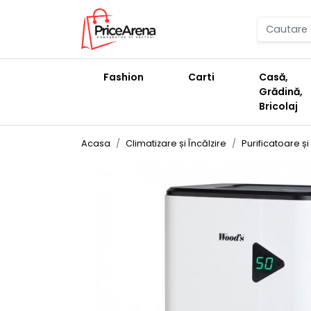
Fashion
Carti
Casă,
Grădină,
Bricolaj
Acasa
Climatizare și Încălzire
Purificatoare ș