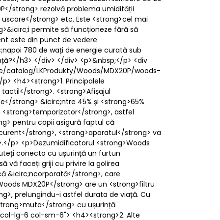
0P</strong> rezolvă problema umidității
e uscare</strong> etc. Este <strong>cel mai
g>&icirc;i permite să funcționeze fără să
ient este din punct de vedere
c;napoi 780 de wați de energie curată sub
ță?</h3> </div> </div> <p>&nbsp;</p> <div
image/catalog/LKProdukty/Woods/MDX20P/woods-
p> <h4><strong>1. Principalele
tactil</strong>. <strong>Afișajul
de</strong> &icirc;ntre 45% și <strong>65%
<strong>temporizator</strong>, astfel
ng> pentru copii asigură faptul că
e curent</strong>, <strong>aparatul</strong> va
ng>.</p> <p>Dezumidificatorul <strong>Woods
teți conecta cu ușurință un furtun
 faceți griji cu privire la golirea
ă &icirc;ncorporată</strong>, care
Woods MDX20P</strong> are un <strong>filtru
ng>, prelungindu-i astfel durata de viață. Cu
<strong>muta</strong> cu ușurință
="col-lg-6 col-sm-6"> <h4><strong>2. Alte