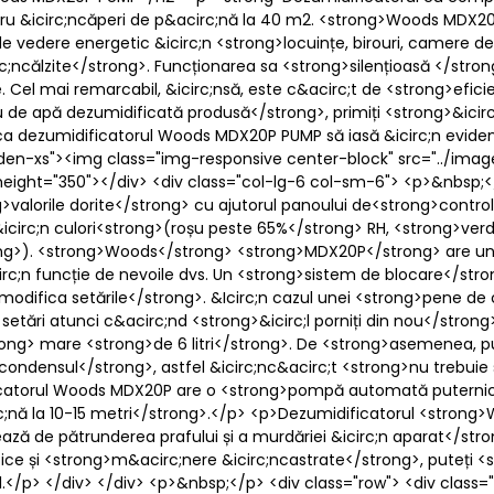
pentru &icirc;ncăperi de p&acirc;nă la 40 m2. <strong>Woods MDX2
de vedere energetic &icirc;n <strong>locuințe, birouri, camere d
rc;ncălzite</strong>. Funcționarea sa <strong>silențioasă </stron
 Cel mai remarcabil, &icirc;nsă, este c&acirc;t de <strong>efic
ru de apă dezumidificată produsă</strong>, primiți <strong>&icir
a dezumidificatorul Woods MDX20P PUMP să iasă &icirc;n eviden
hidden-xs"><img class="img-responsive center-block" src="../
ight="350"></div> <div class="col-lg-6 col-sm-6"> <p>&nbsp;</
alorile dorite</strong> cu ajutorul panoului de<strong>control 
icirc;n culori<strong>(roșu peste 65%</strong> RH, <strong>ver
ong>). <strong>Woods</strong> <strong>MDX20P</strong> are un 
circ;n funcție de nevoile dvs. Un <strong>sistem de blocare</stro
 modifica setările</strong>. &Icirc;n cazul unei <strong>pene d
etări atunci c&acirc;nd <strong>&icirc;l porniți din nou</stro
ng> mare <strong>de 6 litri</strong>. De <strong>asemenea, pu
ensul</strong>, astfel &icirc;nc&acirc;t <strong>nu trebuie să vă
dificatorul Woods MDX20P are o <strong>pompă automată puternic
nă la 10-15 metri</strong>.</p> <p>Dezumidificatorul <strong>
ează de pătrunderea prafului și a murdăriei &icirc;n aparat</stro
tice și <strong>m&acirc;nere &icirc;ncastrate</strong>, puteți 
l.</p> </div> </div> <p>&nbsp;</p> <div class="row"> <div class