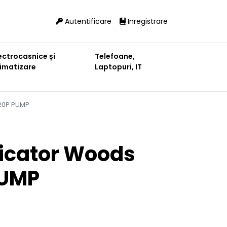
Autentificare
Inregistrare
ectrocasnice și
Telefoane,
limatizare
Laptopuri, IT
20P PUMP
icator Woods
UMP