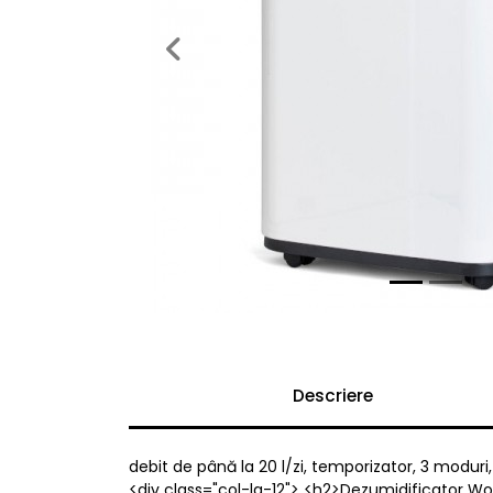
Previous
Descriere
debit de până la 20 l/zi, temporizator, 3 modur
<div class="col-lg-12"> <h2>Dezumidificator 