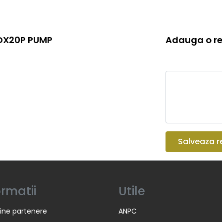
MDX20P PUMP
Adauga o re
Salveaza r
ormatii
Utile
ine partenere
ANPC