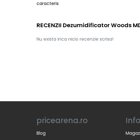
caracteris
RECENZII Dezumidificator Woods 
Nu exista inca nicio recenzie scrisa!
pricearena.ro
Inf
Blog
Magaz