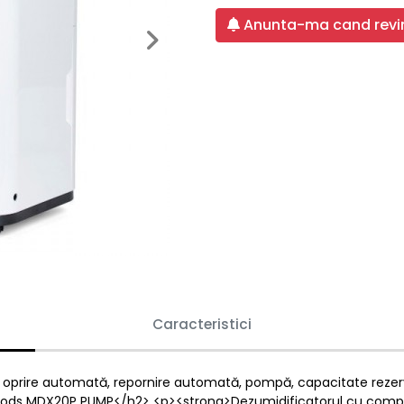
Anunta-ma cand revin
Next
Caracteristici
i, oprire automată, repornire automată, pompă, capacitate rezerv
Woods MDX20P PUMP</h2> <p><strong>Dezumidificatorul cu compr