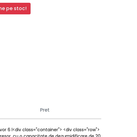
e pe stoc!
Pret
or 6 l<div class="container"> <div class="row">
esor, cu o capacitate de dezumidificare de 20