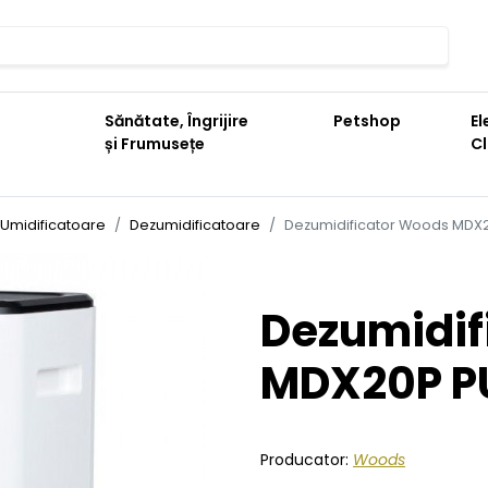
Sănătate, Îngrijire
Petshop
El
și Frumusețe
C
i Umidificatoare
Dezumidificatoare
Dezumidificator Woods MDX
Dezumidif
MDX20P P
Producator:
Woods