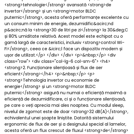
<strong>tehnologie</strong> avansată <strong>de
invertor</strong> și un <strong>motor BLDC
puternic</strong>, acesta oferă performanțe excelente cu
un consum minim de energie, dezumidific&acirc;nd
p&acirc;nă la <strong>30 de litri pe zi</strong> la 30&deg;C
și 80% umiditate relativă. Acest model este echipat cu o
gamă largă de caracteristici, inclusiv <strong>control Wi-
Fi</strong>, ceea ce &icirc;l face un dispozitiv modern și
ușor de utilizat.</p> </div> </div> <p>&nbsp;</p> <div
class="row"> <div class="col-lg-6 col-sm-6"> <h4>
<strong>2. Funcționare silențioasă și flux de aer
eficient</strong></h4> <p>&nbsp;</p> <p>
<strong>Tehnologia invertor cu economie de
energie</strong> și un <strong>motor BLDC
puternic</strong> asigură nu numai o eficiență maximă a
eficiență de dezumidificare, ci și o funcționare silențioasă,
pe care o veți aprecia mai ales noaptea. Cu modul sleep,
nivelul de zgomot este de doar <strong>32 dB(A)</strong>,
echivalentul unei șoapte liniștite. Datorită sistemului
ergonomic de flux de aer și a designului special al lamelor,
acesta oferă un flux crescut de fluxul <strong>de</strong>