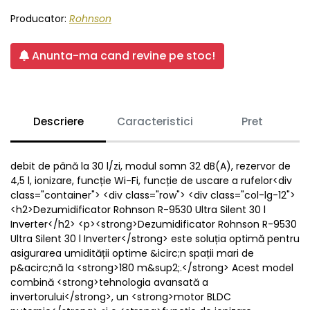
Producator:
Rohnson
Anunta-ma cand revine pe stoc!
Descriere
Caracteristici
Pret
debit de până la 30 l/zi, modul somn 32 dB(A), rezervor de
4,5 l, ionizare, funcție Wi-Fi, funcție de uscare a rufelor<div
class="container"> <div class="row"> <div class="col-lg-12">
<h2>Dezumidificator Rohnson R-9530 Ultra Silent 30 l
Inverter</h2> <p><strong>Dezumidificator Rohnson R-9530
Ultra Silent 30 l Inverter</strong> este soluția optimă pentru
asigurarea umidității optime &icirc;n spații mari de
p&acirc;nă la <strong>180 m&sup2;.</strong> Acest model
combină <strong>tehnologia avansată a
invertorului</strong>, un <strong>motor BLDC