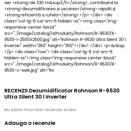
aer <strong>de 230 m&sup3;/h</strong>, contribuind la
<strong>dezumidificarea și uscarea</strong> rapidă și
<strong>eficientă a rufelor</strong>.</p> </div> <div
class="col-lg-6 col-sm-6 hidden-xs"><img class="img-
responsive center-block"
src="../image/catalog/LKProdukty/Rohnson/R-9530/R-
9530-i-2500X2500.jpg" alt="Rohnson R-9530 Ultra Silent 30 l
Inverter" width="350" height="350"></div> </div> <p>&nbsp;
</p> <div class="row"> <div class="col-lg-6 col-sm-6
hidden-xs"><img class="img-responsive center-block"
src="../image/catalog/LKProdukty/Rohnson/R-9530/R-
9530-c-web.jpg" alt="Ro
RECENZII Dezumidificator Rohnson R-9530
Ultra Silent 30 l Inverter
Nu exista inca nicio recenzie scrisa!
Adauga o recenzie