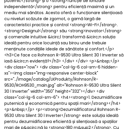
puternic</strong> și o <strong>funcție de ionizare
independentă</strong> pentru eficiență maximă și un
mediu mai sănătos. Acesta oferă o funcționare silențioasă
cu niveluri scăzute de zgomot, o gamă largă de
caracteristici practice și control <strong>Wi-Fi</strong>.
<strong>Designul</strong> său <strong>inovator</strong>
și comenzile intuitive &icirc;l transformă &icirc;n soluția
ideală pentru orice locuință sau birou unde trebuie
menținute condițiile ideale de sănătate și confort.</p>
<h3>Ce face ca Rohnson R-9530 Ultra Silent 30 l Inverter să
iasă &icirc;n evidență?</h3> </div> </div> <p>&nbsp;</p>
<div class="row"> <div class="col-lg-6 col-sm-6 hidden-
xs"><img class="img-responsive center-block"
src="../image/catalog/LKProdukty/Rohnson/R-
9530/ROH9530_main.jpg" alt="Rohnson R-9530 Ultra Silent
30 l Inverter" width="350" height="332"></div> <div
class="col-lg-6 col-sm-6"> <h4><strong>1. Dezumidificare
puternică și economică pentru spații mari</strong></h4>
<p>&nbsp;</p> <p><strong>Dezumidificatorul Rohnson R-
9530 Ultra Silent 30 l Inverter</strong> este soluția ideală
pentru dezumidificarea eficientă și silențioasă a spațiilor
mari de p&acirc;nă la <strong>180 m&sup2;</strong>. Cu