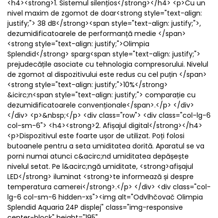
<h4><strong>1. Sistemul silențios</strong></h4> <p>Cu un
nivel maxim de zgomot de doar<strong style="text-align:
justify;"> 38 dB</strong><span style="text-align: justify;">,
dezumidificatoarele de performanță medie </span>
<strong style="text-align: justify;">Olimpia
Splendid</strong> sparg<span style="text-align: justify;">
prejudecățile asociate cu tehnologia compresorului. Nivelul
de zgomot al dispozitivului este redus cu cel puțin </span>
<strong style="text-align: justify;">10%</strong>
&icirc;n<span style="text-align: justify;"> comparație cu
dezumidificatoarele convenționale</span>.</p> </div>
</div> <p>&nbsp;</p> <div class="row"> <div class="col-lg-6
col-sm-6"> <h4><strong>2. Afișajul digital</strong></h4>
<p>Dispozitivul este foarte ușor de utilizat. Poți folosi
butoanele pentru a seta umiditatea dorită. Aparatul se va
porni numai atunci c&acirc;nd umiditatea depășește
nivelul setat. Pe l&acirc;ngă umiditate, <strong>afișajul
LED</strong> iluminat <strong>te informează și despre
temperatura camerei</strong>.</p> </div> <div class="col-
lg-6 col-sm-6 hidden-xs"><img alt="Odvlhčovač Olimpia
Splendid Aquaria 24P displej" class="img-responsive
center-block" height="195"