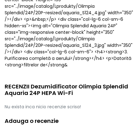
src="../image/catalog/Lprodukty/Olimpia
Splendid/24P/20P-resized/aquaria_S124_4.jpg" width="350"
/></div> <p>&nbsp;</p> <div class="col-lg-6 col-sm-6
hidden-xs"><img alt="Olimpia Splendid Aquaria 24P"
class="img-responsive center-block" height="350"
src="../image/catalog/Lprodukty/Olimpia
Splendid/24P/20P-resized/aquaria_S124_3.jpg" width="350"
/></div> <div class="col-lg-6 col-sm-6"> <h4><strong>3.
Purificarea completă a aerului</strong></h4> <p>Datorită
<strong>filtrelor de</strong&
RECENZII Dezumidificator Olimpia Splendid
Aquaria 24P HEPA Wi-Fi
Nu exista inca nicio recenzie scrisa!
Adauga o recenzie