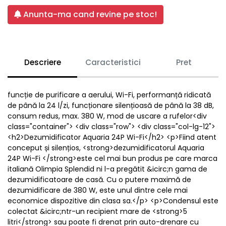
Anunta-ma cand revine pe stoc!
Descriere
Caracteristici
Pret
funcție de purificare a aerului, Wi-Fi, performanță ridicată
de până la 24 l/zi, funcționare silențioasă de până la 38 dB,
consum redus, max. 380 W, mod de uscare a rufelor<div
class="container"> <div class="row"> <div class="col-lg-12">
<h2>Dezumidificator Aquaria 24P Wi-Fi</h2> <p>Fiind atent
conceput și silențios, <strong>dezumidificatorul Aquaria
24P Wi-Fi </strong>este cel mai bun produs pe care marca
italiană Olimpia Splendid ni l-a pregătit &icirc;n gama de
dezumidificatoare de casă. Cu o putere maximă de
dezumidificare de 380 W, este unul dintre cele mai
economice dispozitive din clasa sa.</p> <p>Condensul este
colectat &icirc;ntr-un recipient mare de <strong>5
litri</strong> sau poate fi drenat prin auto-drenare cu