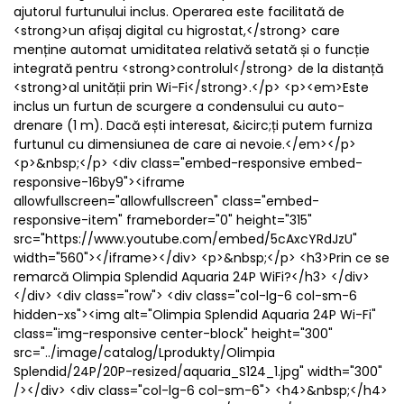
ajutorul furtunului inclus. Operarea este facilitată de
<strong>un afișaj digital cu higrostat,</strong> care
menține automat umiditatea relativă setată și o funcție
integrată pentru <strong>controlul</strong> de la distanță
<strong>al unității prin Wi-Fi</strong>.</p> <p><em>Este
inclus un furtun de scurgere a condensului cu auto-
drenare (1 m). Dacă ești interesat, &icirc;ți putem furniza
furtunul cu dimensiunea de care ai nevoie.</em></p>
<p>&nbsp;</p> <div class="embed-responsive embed-
responsive-16by9"><iframe
allowfullscreen="allowfullscreen" class="embed-
responsive-item" frameborder="0" height="315"
src="https://www.youtube.com/embed/5cAxcYRdJzU"
width="560"></iframe></div> <p>&nbsp;</p> <h3>Prin ce se
remarcă Olimpia Splendid Aquaria 24P WiFi?</h3> </div>
</div> <div class="row"> <div class="col-lg-6 col-sm-6
hidden-xs"><img alt="Olimpia Splendid Aquaria 24P Wi-Fi"
class="img-responsive center-block" height="300"
src="../image/catalog/Lprodukty/Olimpia
Splendid/24P/20P-resized/aquaria_S124_1.jpg" width="300"
/></div> <div class="col-lg-6 col-sm-6"> <h4>&nbsp;</h4>