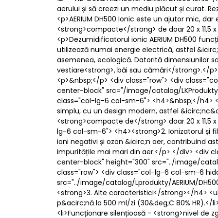
aerului și să creezi un mediu plăcut și curat. 
<p>AERIUM DH500 Ionic este un ajutor mic, dar e
<strong>compacte</strong> de doar 20 x 11,5 x
<p>Dezumidificatorul ionic AERIUM DH500 funcțion
utilizează numai energie electrică, astfel &icir
asemenea, ecologică. Datorită dimensiunilor sale
vestiare<strong>, băi sau cămări</strong>.</p
<p>&nbsp;</p> <div class="row"> <div class="
center-block" src="/image/catalog/LKProdukty
class="col-lg-6 col-sm-6"> <h4>&nbsp;</h4> 
simplu, cu un design modern, astfel &icirc;nc&a
<strong>compacte de</strong> doar 20 x 11,5 x 
lg-6 col-sm-6"> <h4><strong>2. Ionizatorul și 
ioni negativi și ozon &icirc;n aer, contribuind as
impuritățile mai mari din aer.</p> </div> <di
center-block" height="300" src="../image/cat
class="row"> <div class="col-lg-6 col-sm-6 hi
src="../image/catalog/Lprodukty/AERIUM/DH500
<strong>3. Alte caracteristici</strong></h4> <u
p&acirc;nă la 500 ml/zi (30&deg;C 80% HR).</li
<li>Funcționare silențioasă - <strong>nivel d