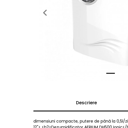
Previous
Descriere
dimensiuni compacte, putere de până la 0,5l/zi,
12"> <h2>Dezumidificator AERIUM DH500 Ionic</