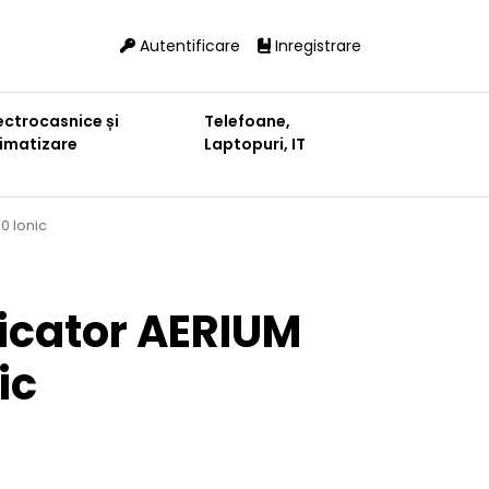
Autentificare
Inregistrare
ectrocasnice și
Telefoane,
limatizare
Laptopuri, IT
0 Ionic
icator AERIUM
ic