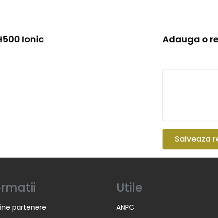
H500 Ionic
Adauga o re
Salveaza r
ormatii
Utile
ine partenere
ANPC