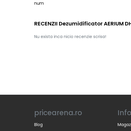
num
RECENZII Dezumidificator AERIUM D
Nu exista inca nicio recenzie scrisa!
pricearena.ro
Inf
Blog
Magaz