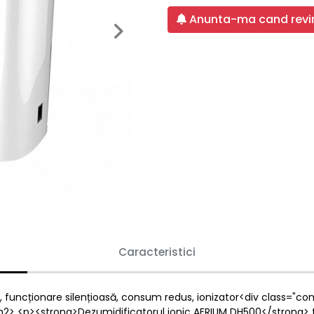
Anunta-ma cand revin
Next
Caracteristici
 funcționare silențioasă, consum redus, ionizator<div class="cont
h2> <p><strong>Dezumidificatorul ionic AERIUM DH500</strong> t