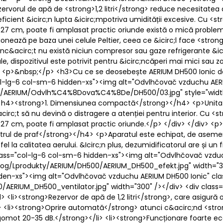
Rezervorul de apă de <strong>1,2 litri</strong> reduce necesitate
ficient &icirc;n lupta &icirc;mpotriva umidității excesive. Cu <s
 27 cm, poate fi amplasat practic oriunde există o mică proble
ează pe baza unei celule Peltier, ceea ce &icirc;l face <strong>f
c;nc&acirc;t nu există niciun compresor sau gaze refrigerante &icir
, dispozitivul este potrivit pentru &icirc;ncăperi mai mici sau z
> <p>&nbsp;</p> <h3>Cu ce se deosebește AERIUM DH500 Ionic de
col-lg-6 col-sm-6 hidden-xs"><img alt="Odvlhčovač vzduchu AER
/AERIUM/Odvlh%C4%8Dova%C4%8De/DH500/03.jpg" style="width: 3
<h4><strong>1. Dimensiunea compactă</strong></h4> <p>Unitate
circ;t să nu devină o distragere a atenției pentru interior. Cu <
27 cm, poate fi amplasat practic oriunde.</p> </div> </div> <p>
filtrul de praf</strong></h4> <p>Aparatul este echipat, de asem
tfel la calitatea aerului. &Icirc;n plus, dezumidificatorul are și un
v class="col-lg-6 col-sm-6 hidden-xs"><img alt="Odvlhčovač vzd
alog/Lprodukty/AERIUM/DH500/AERIUM_DH500_efekt.jpg" width="30
dden-xs"><img alt="Odvlhčovač vzduchu AERIUM DH500 Ionic" cl
/AERIUM_DH500_ventilator.jpg" width="300" /></div> <div clas
l> <li><strong>Rezervor de apă de 1,2 litri</strong>, care asigu
> <li><strong>Oprire automată</strong> atunci c&acirc;nd <stron
e zgomot 20-35 dB.</strong></li> <li><strong>Funcționare foart