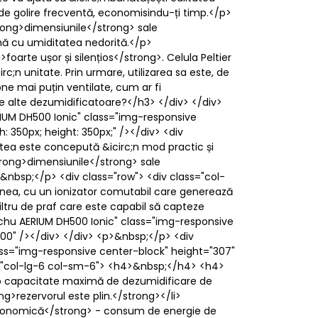
a de golire frecventă, economisindu-ți timp.</p>
trong>dimensiunile</strong> sale
mă cu umiditatea nedorită.</p>
oarte ușor și silențios</strong>. Celula Peltier
c;n unitate. Prin urmare, utilizarea sa este, de
one mai puțin ventilate, cum ar fi
 alte dezumidificatoare?</h3> </div> </div>
IUM DH500 Ionic" class="img-responsive
50px; height: 350px;" /></div> <div
a este concepută &icirc;n mod practic și
strong>dimensiunile</strong> sale
&nbsp;</p> <div class="row"> <div class="col-
enea, cu un ionizator comutabil care generează
 filtru de praf care este capabil să capteze
uchu AERIUM DH500 Ionic" class="img-responsive
0" /></div> </div> <p>&nbsp;</p> <div
ass="img-responsive center-block" height="307"
s="col-lg-6 col-sm-6"> <h4>&nbsp;</h4> <h4>
ră o capacitate maximă de dezumidificare de
g>rezervorul este plin.</strong></li>
e economică</strong> - consum de energie de