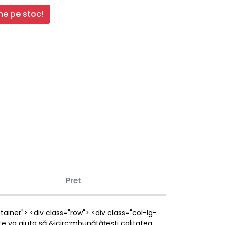
e pe stoc!
Pret
ainer"> <div class="row"> <div class="col-lg-
e va ajuta să &icirc;mbunătățești calitatea