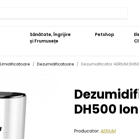
Sănătate, Îngrijire
Petshop
El
și Frumusețe
C
i Umidificatoare
Dezumidificatoare
Dezumidificator AERIUM DH50
Dezumidif
DH500 Ion
Producator:
AERIUM