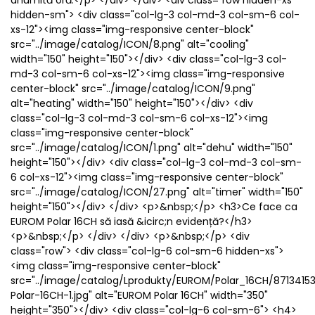
anumită oră.</p> </div> </div> <div class="row hidden-xs
hidden-sm"> <div class="col-lg-3 col-md-3 col-sm-6 col-
xs-12"><img class="img-responsive center-block"
src="../image/catalog/ICON/8.png" alt="cooling"
width="150" height="150"></div> <div class="col-lg-3 col-
md-3 col-sm-6 col-xs-12"><img class="img-responsive
center-block" src="../image/catalog/ICON/9.png"
alt="heating" width="150" height="150"></div> <div
class="col-lg-3 col-md-3 col-sm-6 col-xs-12"><img
class="img-responsive center-block"
src="../image/catalog/ICON/1.png" alt="dehu" width="150"
height="150"></div> <div class="col-lg-3 col-md-3 col-sm-
6 col-xs-12"><img class="img-responsive center-block"
src="../image/catalog/ICON/27.png" alt="timer" width="150"
height="150"></div> </div> <p>&nbsp;</p> <h3>Ce face ca
EUROM Polar 16CH să iasă &icirc;n evidență?</h3>
<p>&nbsp;</p> </div> </div> <p>&nbsp;</p> <div
class="row"> <div class="col-lg-6 col-sm-6 hidden-xs">
<img class="img-responsive center-block"
src="../image/catalog/Lprodukty/EUROM/Polar_16CH/8713415
Polar-16CH-1.jpg" alt="EUROM Polar 16CH" width="350"
height="350"></div> <div class="col-lg-6 col-sm-6"> <h4>