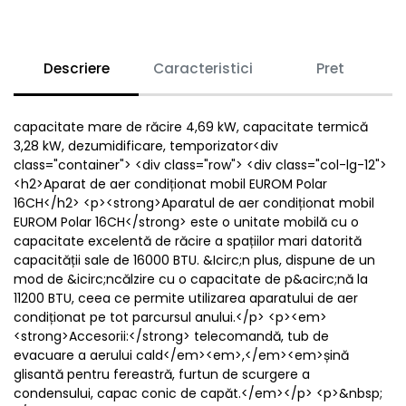
Descriere
Caracteristici
Pret
capacitate mare de răcire 4,69 kW, capacitate termică
3,28 kW, dezumidificare, temporizator<div
class="container"> <div class="row"> <div class="col-lg-12">
<h2>Aparat de aer condiționat mobil EUROM Polar
16CH</h2> <p><strong>Aparatul de aer condiționat mobil
EUROM Polar 16CH</strong> este o unitate mobilă cu o
capacitate excelentă de răcire a spațiilor mari datorită
capacității sale de 16000 BTU. &Icirc;n plus, dispune de un
mod de &icirc;ncălzire cu o capacitate de p&acirc;nă la
11200 BTU, ceea ce permite utilizarea aparatului de aer
condiționat pe tot parcursul anului.</p> <p><em>
<strong>Accesorii:</strong> telecomandă, tub de
evacuare a aerului cald</em><em>,</em><em>șină
glisantă pentru fereastră, furtun de scurgere a
condensului, capac conic de capăt.</em></p> <p>&nbsp;