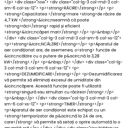
</p> <div class="row"> <div class="col-lg-3 col-md-3 col-
sm-6 col-xs-12"> <p><strong>RĂCIRE</strong></p> <p>
<strong>Capacitatea </strong>mare <strong>de răcire de
4,7 kW </strong>&icirc;nseamnă că poate
<strong>răci</strong> rapid și eficient
<strong>&icirc;ncăperi mari</strong>.</p> <p>&nbsp;</p>
</div> <div class="col-lg-3 col-md-3 col-sm-6 col-xs-12">
<p><strong>&Icirc;NCĂLZIRE</strong></p> <p>Aparatul de
aer condiționat are, de asemenea, o<strong> funcție de
&icirc;ncălzire cu o putere de p&acirc;nă la 3,28
kW</strong>.</p> <p>&nbsp;</p> </div> <div class="col-lg-
3 col-md-3 col-sm-6 col-xs-12"> <p>
<strong>DEZUMIDIFICARE</strong></p> <p>Dezumidificarea
vă permite să eliminați excesul de umiditate din
&icirc;ncăpere. Această funcție poate fi utilizată
<strong>singură sau simultan cu răcirea</strong>.</p>
<p>&nbsp;</p> </div> <div class="col-lg-3 col-md-3 col-
sm-6 col-xs-12"> <p><strong>TIMER</strong></p>
<p>Aparatul de aer condiționat este echipat cu un
<strong>temporizator de p&acirc;nă la 24 de ore,
care</strong> vă permite să setați o oprire automată la o