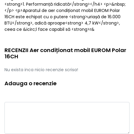
<strong>1. Performanță ridicată</strong></h4> <p>&nbsp;
</p> <p>Aparatul de aer condiționat mobil EUROM Polar
16CH este echipat cu o putere <strong>uriașă de 16.000
BTU</strong>, adică aproape<strong> 4,7 kW</strong>,
ceea ce &icirc;l face capabil să <strong>r&
RECENZII Aer condiționat mobil EUROM Polar
16CH
Nu exista inca nicio recenzie scrisa!
Adauga o recenzie