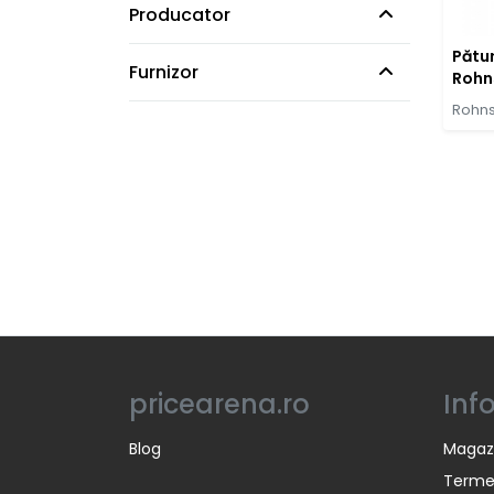
Producator
Pătur
Furnizor
Rohn
Rohn
pricearena.ro
Inf
Blog
Magaz
Termen