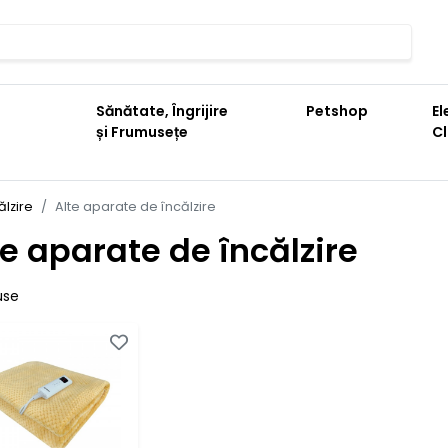
Sănătate, Îngrijire
Petshop
El
și Frumusețe
C
lzire
Alte aparate de încălzire
te aparate de încălzire
use