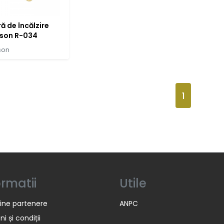
ă de încălzire
son R-034
son
1
ormatii
Utile
ine partenere
ANPC
i și condiții