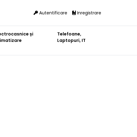
Autentificare
Inregistrare
ectrocasnice și
Telefoane,
limatizare
Laptopuri, IT