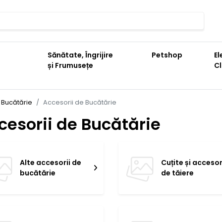
Sănătate, Îngrijire
Petshop
El
și Frumusețe
C
u Bucătărie
Accesorii de Bucătărie
cesorii de Bucătărie
Alte accesorii de
Cuțite și accesor
bucătărie
de tăiere