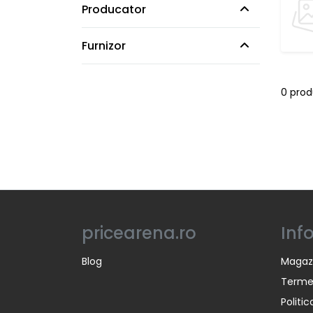
Producator
Furnizor
0 pro
pricearena.ro
Inf
Blog
Magaz
Termen
Politi