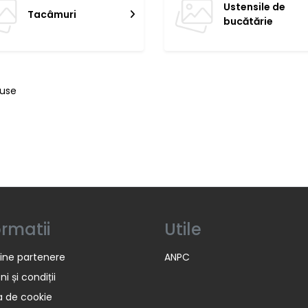
Ustensile de
Tacâmuri
bucătărie
duse
ormatii
Utile
ine partenere
ANPC
i și condiții
ca de cookie