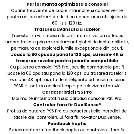
Performanta optimizata a consolei
Obtine frecvente de cadre mai inalte si consecvente
pentru un joc extrem de fluid cu acceptarea afisajelor de
60 Hz si 120 Hz.
Trasarea avansata a razelor
Traieste intr-un realism la urmatorul nivel cu reflectii,
umbre trasate prin raze si iluminat global de inalta calitate,
pe masura ce explorezi lumile exceptionale din jocuri.
Joaca la 60 cps sau pana la 120 cps, cu iesire 4K si
trasarea razelor pentru jocurile compatibile
Cu puterea consolei PS5 Pro, jocurile compatibile pot fi
jucate la 60 cps sau pana la 120 cps, cu trasarea razelor si
rezolutie 4K optimizata de inteligenta artificiala folosind
PSSR – toate in acelasi timp – pe televizorul tau 4K.
Caracteristici PS5 Pro
Mai multe imbunatatiri sub carcasa consolei PS5 Pro.
Controler fara fir DualSense®
Profita de puterea PS5 Pro cu caracteristicile incredibil de
tactile ale controlerului fara fir inovator DualSense.
Feedback haptic
Experimenteaza feedback haptic cu controlerul fara fir