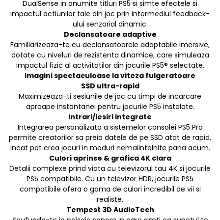
DualSense in anumite titluri PS5 si simte efectele si
impactul actiunilor tale din joc prin intermediul feedback-
ului senzorial dinamic.
Declansatoare adaptive
Familiarizeaza-te cu declansatoarele adaptabile imersive,
dotate cu niveluri de rezistenta dinamice, care simuleaza
impactul fizic al activitatilor din jocurile PS5® selectate.
Imagini spectaculoase la viteza fulgeratoare
SSD ultra-rapid
Maximizeaza-ti sesiunile de joc cu timpi de incarcare
aproape instantanei pentru jocurile PS5 instalate.
Intrari/iesiri integrate
Integrarea personalizata a sistemelor consolei PS5 Pro
permite creatorilor sa preia datele de pe SSD atat de rapid,
incat pot crea jocuri in moduri nemaiintalnite pana acum.
Culori aprinse & grafica 4K clara
Detalii complexe prind viata cu televizorul tau 4K si jocurile
PS5 compatibile. Cu un televizor HDR, jocurile PS5
compatibile ofera o gama de culori incredibil de vii si
realiste.
Tempest 3D AudioTech
Scufunda-te in peisaje sonore in care simti ca sunetul te