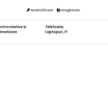
Autentificare
Inregistrare
ectrocasnice și
Telefoane,
limatizare
Laptopuri, IT