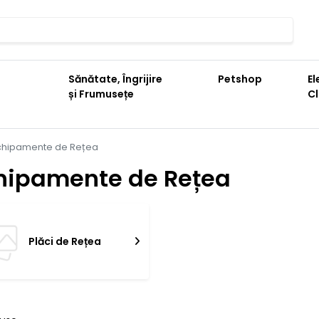
Sănătate, Îngrijire
Petshop
El
și Frumusețe
C
chipamente de Rețea
hipamente de Rețea
Plăci de Rețea