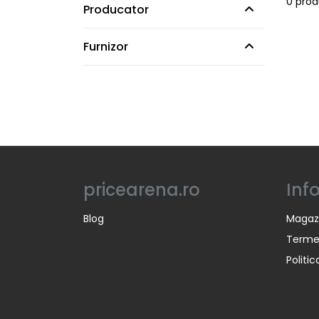
0 pro
Producator
Furnizor
pricearena.ro
Inf
Blog
Magaz
Termen
Politi