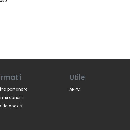
duse
ormatii
Utile
ine partenere
ANPC
i și condiții
ca de cookie