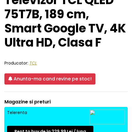
Televizor TCL QLED
75T7B, 189 cm,
Smart Google TV, 4K
Ultra HD, Clasa F
Producator:
TCL
Anunta-ma cand revine pe stoc!
Magazine si preturi
Telerenta
Rent to buy de la 229.99 Lei / luna