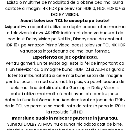
Exista o multime de modalitati de a obtine cea mai buna
calitate a imaginii 4K HDR pe televizor: HDR10, HLG, HDR10+ si
DOLBY VISION.
Acest televizor TCL le accepta pe toate!
Asigurati-va ca puteti utiliza pe deplin capacitatea maxima
a televizorului dvs. 4K HDR: indiferent daca va bucurati de
continut Dolby Vision pe Netflix., Disney+ sau de continut
HDR 10+ pe Amazon Prime Video, acest televizor TCL 4K HDR
va suporta intotdeauna cel mai bun format.
Experienta de joc optimizata.
Pentru gameri, un televizor agil este la fel de important ca
si un televizor cu o imagine buna. HDMI 2.1 si ALLM asigura o
latenta imbunatatita si cele mai bune setari de imagine
pentru jocuri, in mod automat. In plus, va puteti bucura de
cele mai fine detalii datorita Gaming in Dolby Vision si
puteti utiliza mai multe functii avansate pentru jocuri
datorita functiei Game bar. Acceleratorul de jocuri de 120Hz
de la TCL va permite sa mariti rata de refresh pana la 120Hz
la rezolutie Full HD.
Imersiune audio in miscare pluteste in jurul tau.
Sunetul DOLBY ATMOS nu a sunat niciodata atat de bine.