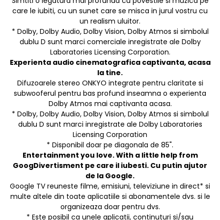
Simtiti o legatura mai profunda cu povestile si muzica pe
care le iubiti, cu un sunet care se misca in jurul vostru cu
un realism uluitor.
* Dolby, Dolby Audio, Dolby Vision, Dolby Atmos si simbolul
dublu D sunt marci comerciale inregistrate ale Dolby
Laboratories Licensing Corporation.
Experienta audio cinematografica captivanta, acasa
la tine.
Difuzoarele stereo ONKYO integrate pentru claritate si
subwooferul pentru bas profund inseamna o experienta
Dolby Atmos mai captivanta acasa.
* Dolby, Dolby Audio, Dolby Vision, Dolby Atmos si simbolul
dublu D sunt marci inregistrate ale Dolby Laboratories
Licensing Corporation
* Disponibil doar pe diagonala de 85".
Entertainment you love. With a little help from
GoogDivertisment pe care il iubesti. Cu putin ajutor
de la Google.
Google TV reuneste filme, emisiuni, televiziune in direct* si
multe altele din toate aplicatiile si abonamentele dvs. si le
organizeaza doar pentru dvs.
* Este posibil ca unele aplicatii, continuturi si/sau