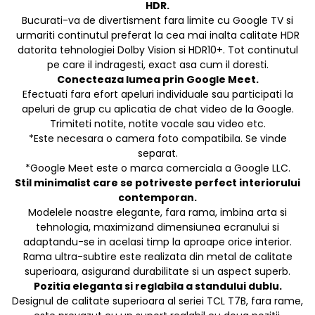
HDR.
Bucurati-va de divertisment fara limite cu Google TV si
urmariti continutul preferat la cea mai inalta calitate HDR
datorita tehnologiei Dolby Vision si HDR10+. Tot continutul
pe care il indragesti, exact asa cum il doresti.
Conecteaza lumea prin Google Meet.
Efectuati fara efort apeluri individuale sau participati la
apeluri de grup cu aplicatia de chat video de la Google.
Trimiteti notite, notite vocale sau video etc.
*Este necesara o camera foto compatibila. Se vinde
separat.
*Google Meet este o marca comerciala a Google LLC.
Stil minimalist care se potriveste perfect interiorului
contemporan.
Modelele noastre elegante, fara rama, imbina arta si
tehnologia, maximizand dimensiunea ecranului si
adaptandu-se in acelasi timp la aproape orice interior.
Rama ultra-subtire este realizata din metal de calitate
superioara, asigurand durabilitate si un aspect superb.
Pozitia eleganta si reglabila a standului dublu.
Designul de calitate superioara al seriei TCL T7B, fara rame,