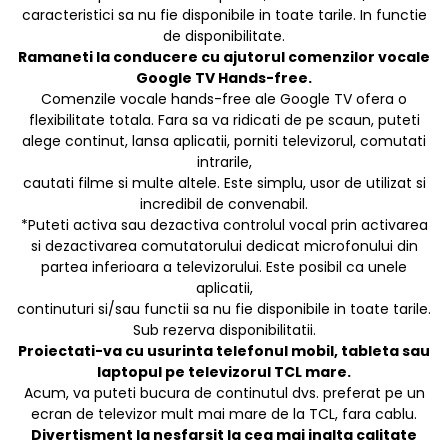
caracteristici sa nu fie disponibile in toate tarile. In functie
de disponibilitate.
Ramaneti la conducere cu ajutorul comenzilor vocale
Google TV Hands-free.
Comenzile vocale hands-free ale Google TV ofera o
flexibilitate totala. Fara sa va ridicati de pe scaun, puteti
alege continut, lansa aplicatii, porniti televizorul, comutati
intrarile,
cautati filme si multe altele. Este simplu, usor de utilizat si
incredibil de convenabil.
*Puteti activa sau dezactiva controlul vocal prin activarea
si dezactivarea comutatorului dedicat microfonului din
partea inferioara a televizorului. Este posibil ca unele
aplicatii,
continuturi si/sau functii sa nu fie disponibile in toate tarile.
Sub rezerva disponibilitatii.
Proiectati-va cu usurinta telefonul mobil, tableta sau
laptopul pe televizorul TCL mare.
Acum, va puteti bucura de continutul dvs. preferat pe un
ecran de televizor mult mai mare de la TCL, fara cablu.
Divertisment la nesfarsit la cea mai inalta calitate