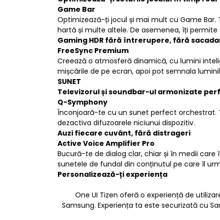
Game Bar
Optimizează-ți jocul și mai mult cu Game Bar. T
hartă și multe altele. De asemenea, îți permite 
Gaming HDR fără întrerupere, fără sacadar
FreeSync Premium
Creează o atmosferă dinamică, cu lumini intelige
mișcările de pe ecran, apoi pot semnala luminilo
SUNET
Televizorul și soundbar-ul armonizate pe
Q-Symphony
Înconjoară-te cu un sunet perfect orchestrat. T
dezactiva difuzoarele niciunui dispozitiv.
Auzi fiecare cuvânt, fără distrageri
Active Voice Amplifier Pro
Bucură-te de dialog clar, chiar și în medii care
sunetele de fundal din conținutul pe care îl urm
Personalizează-ți experiența
One UI Tizen oferă o experiență de utiliza
Samsung. Experiența ta este securizată cu Sam