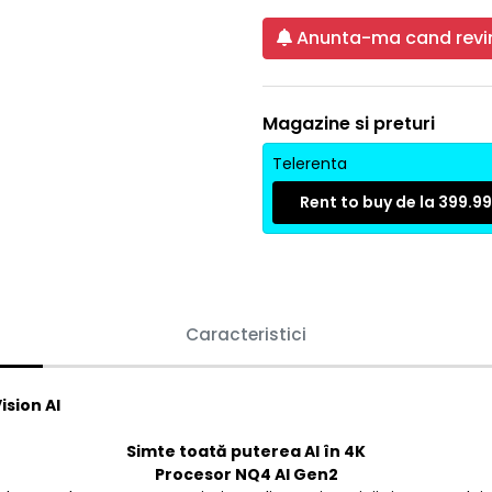
Anunta-ma cand revin
Magazine si preturi
Telerenta
Rent to buy de la 399.99 
Caracteristici
sion AI
Simte toată puterea AI în 4K
Procesor NQ4 AI Gen2