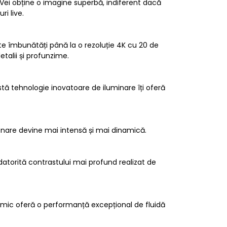
. Vei obține o imagine superbă, indiferent dacă
ri live.
ate îmbunătăți până la o rezoluție 4K cu 20 de
etalii și profunzime.
stă tehnologie inovatoare de iluminare îți oferă
ionare devine mai intensă și mai dinamică.
datorită contrastului mai profund realizat de
namic oferă o performanță excepțional de fluidă