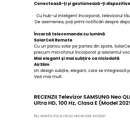
Conectează-ți și gestionează-ți dispozitive
Cu hub-ul inteligent încorporat, televizorul tă
De asemenea, poți primi notificări despre dispoz
Încarcă telecomanda cu lumină
SolarCell Remote
Cu un panou solar pe partea din spate, SolarCell
precum microfonul încorporat și asistentul vo
Mai elegant și mai subțire ca niciodată
AirSlim
Un design subțire, elegant, care se integrează 
Vezi mai mult
RECENZII Televizor SAMSUNG Neo QL
Ultra HD, 100 Hz, Clasa E (Model 202
Nu exista inca nicio recenzie scrisa!