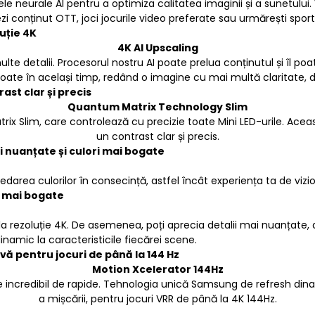
e neurale AI pentru a optimiza calitatea imaginii și a sunetului
zi conținut OTT, joci jocurile video preferate sau urmărești sportu
uție 4K
4K AI Upscaling
te detalii. Procesorul nostru AI poate prelua conținutul și îl po
toate în același timp, redând o imagine cu mai multă claritate, d
st clar și precis
Quantum Matrix Technology Slim
ix Slim, care controlează cu precizie toate Mini LED-urile. Acea
un contrast clar și precis.
 nuanțate și culori mai bogate
darea culorilor în consecință, astfel încât experiența ta de viz
i mai bogate
la rezoluție 4K. De asemenea, poți aprecia detalii mai nuanțate, 
amic la caracteristicile fiecărei scene.
vă pentru jocuri de până la 144 Hz
Motion Xcelerator 144Hz
ze incredibil de rapide. Tehnologia unică Samsung de refresh di
a mișcării, pentru jocuri VRR de până la 4K 144Hz.