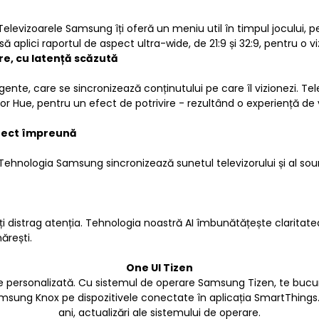
elevizoarele Samsung îți oferă un meniu util în timpul jocului, p
să aplici raportul de aspect ultra-wide, de 21:9 și 32:9, pentru o
e, cu latență scăzută
nte, care se sincronizează conținutului pe care îl vizionezi. Tel
r Hue, pentru un efect de potrivire - rezultând o experiență de v
rfect împreună
ehnologia Samsung sincronizează sunetul televizorului și al sou
 îți distrag atenția. Tehnologia noastră AI îmbunătățește claritat
ărești.
One UI Tizen
re personalizată. Cu sistemul de operare Samsung Tizen, te bucur
sung Knox pe dispozitivele conectate în aplicația SmartThings. Î
ani, actualizări ale sistemului de operare.