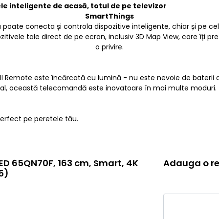
le inteligente de acasă, totul de pe televizor
SmartThings
u poate conecta și controla dispozitive inteligente, chiar și pe c
itivele tale direct de pe ecran, inclusiv 3D Map View, care îți pre
o privire.
 Remote este încărcată cu lumină - nu este nevoie de baterii de u
cal, această telecomandă este inovatoare în mai multe moduri.
perfect pe peretele tău.
ED 65QN70F, 163 cm, Smart, 4K
Adauga o re
5)