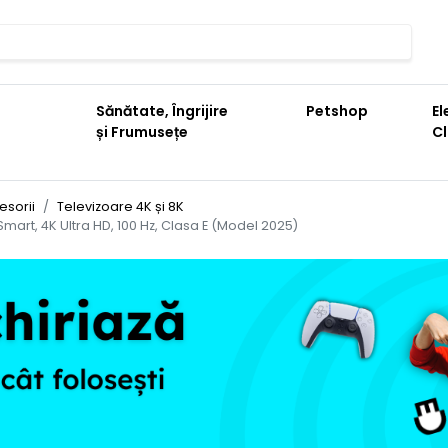
Sănătate, Îngrijire
Petshop
El
și Frumusețe
C
esorii
Televizoare 4K și 8K
art, 4K Ultra HD, 100 Hz, Clasa E (Model 2025)