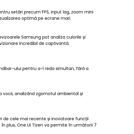
entru setări precum FPS, input lag, zoom mini
 vizualizarea optimă pe ecrane mari.
evizoarele Samsung pot analiza culorile și
izionare incredibil de captivantă.
ndbar-ului pentru a-l reda simultan, fără a
ea vocii, analizând zgomotul ambiental și
i de cele mai recente și inovatoare funcții
n plus, One UI Tizen va permite în următorii 7