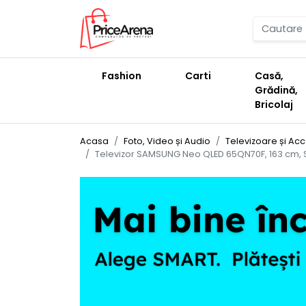
Fashion
Carti
Casă,
Grădină,
Bricolaj
Acasa
Foto, Video și Audio
Televizoare și Acc
Televizor SAMSUNG Neo QLED 65QN70F, 163 cm, Sm