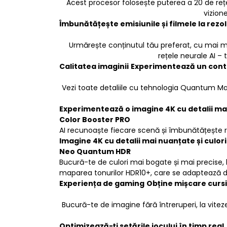
Acest procesor folosește puterea a 20 de rețel
vizione
Îmbunătățește emisiunile și filmele la rezol
Urmărește conținutul tău preferat, cu mai mul
rețele neurale AI – 
Calitatea imaginii
Experimentează un contra
Vezi toate detaliile cu tehnologia Quantum Matr
Experimentează o imagine 4K cu detalii mai
Color Booster PRO
AI recunoaște fiecare scenă și îmbunătățește re
Imagine 4K cu detalii mai nuanțate și culor
Neo Quantum HDR
Bucură-te de culori mai bogate și mai precise, 
maparea tonurilor HDR10+, care se adaptează din
Experiența de gaming
Obține mișcare cursi
Bucură-te de imagine fără întreruperi, la vite
Optimizează-ți setările jocului în timp real