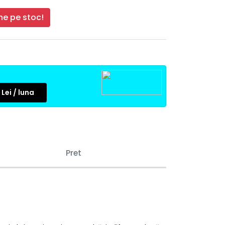
e pe stoc!
Lei / luna
Pret