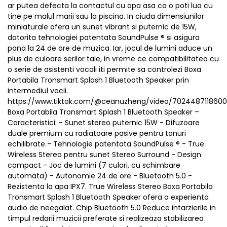
ar putea defecta la contactul cu apa asa ca o poti lua cu
tine pe malul marii sau la piscina. In ciuda dimensiunilor
miniaturale ofera un sunet vibrant si puternic de 15W,
datorita tehnologiei patentata SoundPulse ® si asigura
pana la 24 de ore de muzica. Iar, jocul de lumini aduce un
plus de culoare serilor tale, in vreme ce compatibilitatea cu
o serie de asistenti vocali iti permite sa controlezi Boxa
Portabila Tronsmart Splash 1 Bluetooth Speaker prin
intermediul vocii.
https://www.tiktok.com/@ceanuzheng/video/702448711860
Boxa Portabila Tronsmart Splash 1 Bluetooth Speaker –
Caracteristici: - Sunet stereo puternic 15W - Difuzoare
duale premium cu radiatoare pasive pentru tonuri
echilibrate - Tehnologie patentata SoundPulse ® - True
Wireless Stereo pentru sunet Stereo Surround - Design
compact - Joc de lumini (7 culori, cu schimbare
automata) - Autonomie 24 de ore - Bluetooth 5.0 -
Rezistenta la apa IPX7. True Wireless Stereo Boxa Portabila
Tronsmart Splash 1 Bluetooth Speaker ofera o experienta
audio de neegalat. Chip Bluetooth 5.0 Reduce intarzierile in
timpul redarii muzicii preferate si realizeaza stabilizarea