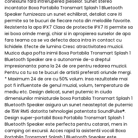
conexiunii fara intreruperea pieselor. Sunet stereo
incantator Boxa Portabila Tronsmart Splash 1 Bluetooth
Speaker furnizeaza un sunet echilibrat, detaliat care iti
permite sa te bucuri de fiecare nota din melodiile favorite.
Rezistenta la apa IPX7 Clasa de protectie IPX7 iti permite sa
iei boxa orinde mergi, chiar si in apropierea surselor de apa
fara teama ca se va defecta daca intra in contact cu
lichidele. Efecte de lumina Cresc atractivitatea muzicii.
Muzica dupa pofta inimii Boxa Portabila Tronsmart Splash 1
Bluetooth Speaker are o autonomie de-a dreptul
impresionanta: pana la 24 de ore pentru redarea muzicii.
Pentru ca tu sa te bucuri de artistii preferati oriunde mergi.
* Maximum 24 de ore cu 50% volum. Insa rezultatele mai
pot fi influentate de genul muzial, volum, temperatura de
mediu etc. Design delicat, sunet puternic In ciuda
dimensiunilor miniaturale boxa Portabila Tronsmart Splash 1
Bluetooth Speaker asigura un sunet neasteptat de puternic
de 15W RMS datorita tehnologiei patentata SoundPulse®.
Design super-portabil Boxa Portabila Tronsmart Splash 1
Bluetooth Speaker este perfecta pentru catarari, mers in
camping ori excursii. Acces rapid la asistentii vocali Boxa
Portabila Tronsmart Splash 1 Bluetooth Speaker este