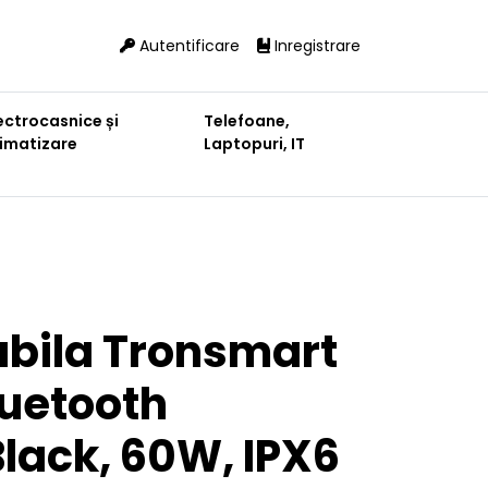
Autentificare
Inregistrare
ectrocasnice și
Telefoane,
limatizare
Laptopuri, IT
abila Tronsmart
luetooth
lack, 60W, IPX6