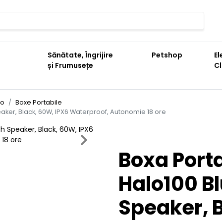
Sănătate, Îngrijire
Petshop
El
și Frumusețe
C
io
Boxe Portabile
aker, Black, 60W, IPX6 Waterproof, Autonomie 18 ore
Next
Boxa Port
Halo100 B
Speaker, B