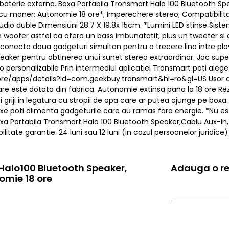
 baterie externa. Boxa Portabila Tronsmart Halo 100 Bluetooth Spe
cu maner; Autonomie 18 ore*; Imperechere stereo; Compatibilitat
audio duble Dimensiuni 28.7 X 19.8x 15cm. *Lumini LED stinse Sis
 woofer astfel ca ofera un bass imbunatatit, plus un tweeter si
i conecta doua gadgeturi simultan pentru o trecere lina intre pla
aker pentru obtinerea unui sunet stereo extraordinar. Joc superb
personalizabile Prin intermediul aplicatiei Tronsmart poti alege 
ore/apps/details?id=com.geekbuy.tronsmart&hl=ro&gl=US Usor de 
e este dotata din fabrica. Autonomie extinsa pana la 18 ore Rez
i griji in legatura cu stropii de apa care ar putea ajunge pe boxa
oxe poti alimenta gadgeturile care au ramas fara energie. *Nu e
a Portabila Tronsmart Halo 100 Bluetooth Speaker,Cablu Aux-In,
litate garantie: 24 luni sau 12 luni (in cazul persoanelor juridice) 
Halo100 Bluetooth Speaker,
Adauga o re
omie 18 ore