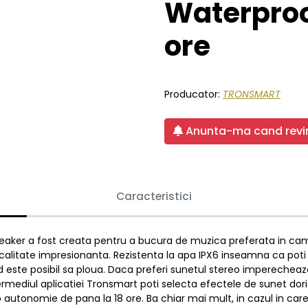
Waterproo
ore
Producator:
TRONSMART
Anunta-ma cand revin
Caracteristici
eaker a fost creata pentru a bucura de muzica preferata in campi
o calitate impresionanta. Rezistenta la apa IPX6 inseamna ca poti
 cand este posibil sa ploua. Daca preferi sunetul stereo imperech
termediul aplicatiei Tronsmart poti selecta efectele de sunet dorit
autonomie de pana la 18 ore. Ba chiar mai mult, in cazul in care