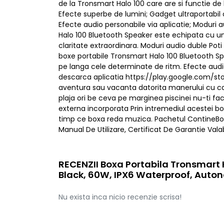
de la Tronsmart Halo 100 care are si functie de
Efecte superbe de lumini; Gadget ultraportabil 
Efecte audio personabile via aplicatie; Moduri 
Halo 100 Bluetooth Speaker este echipata cu un
claritate extraordinara. Moduri audio duble Pot
boxe portabile Tronsmart Halo 100 Bluetooth Spe
pe langa cele determinate de ritm. Efecte audio 
descarca aplicatia https://play.google.com/st
aventura sau vacanta datorita manerului cu car
plaja ori be ceva pe marginea piscinei nu-ti fac
externa incorporata Prin intremediul acestei b
timp ce boxa reda muzica. Pachetul ContineBox
Manual De Utilizare, Certificat De Garantie Valabi
RECENZII Boxa Portabila Tronsmart 
Black, 60W, IPX6 Waterproof, Auton
Nu exista inca nicio recenzie scrisa!