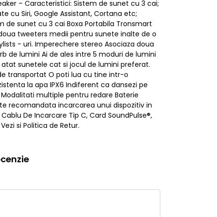
aker – Caracteristici: Sistem de sunet cu 3 cai;
e cu Siri, Google Assistant, Cortana etc;
tem de sunet cu 3 cai Boxa Portabila Tronsmart
 doua tweeters medii pentru sunete inalte de o
ylists - uri. Imperechere stereo Asociaza doua
 de lumini Ai de ales intre 5 moduri de lumini
atat sunetele cat si jocul de lumini preferat.
transportat O poti lua cu tine intr-o
istenta la apa IPX6 Indiferent ca dansezi pe
. Modalitati multiple pentru redare Baterie
ste recomandata incarcarea unui dispozitiv in
 Cablu De Incarcare Tip C, Card SoundPulse®,
Vezi si Politica de Retur.
cenzie