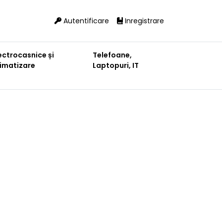
Autentificare
Inregistrare
ectrocasnice și
Telefoane,
limatizare
Laptopuri, IT