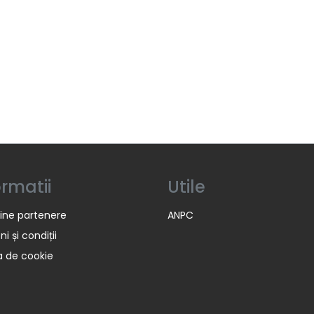
ormatii
Utile
ine partenere
ANPC
i și condiții
ca de cookie