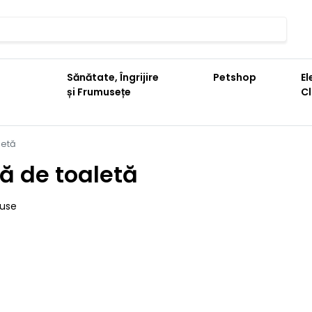
Sănătate, Îngrijire
Petshop
El
și Frumusețe
C
letă
ă de toaletă
duse