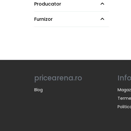
Producator
Furnizor
pricearena.ro
Inf
Blog
Magaz
Termen
Politi