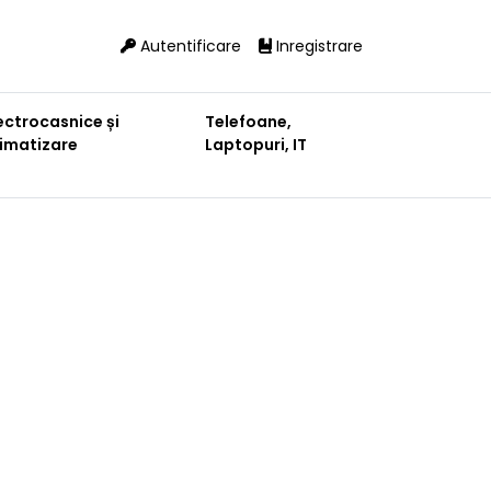
Autentificare
Inregistrare
ectrocasnice și
Telefoane,
limatizare
Laptopuri, IT