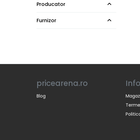
Producator
Furnizor
pricearena.ro
Inf
Blog
Magaz
Termen
Politi