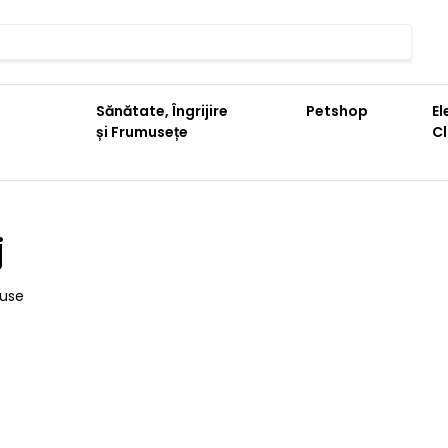
Sănătate, Îngrijire
Petshop
El
și Frumusețe
C
j
duse