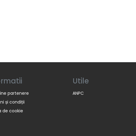
ormatii
Utile
ine partenere
ANPC
i și condiții
ca de cookie