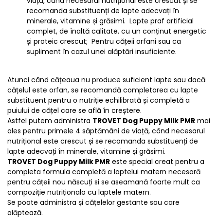
viață, când necesarul nutrițional este crescut și se
recomanda substituenți de lapte adecvați în
minerale, vitamine și grăsimi. Lapte praf artificial
complet, de înaltă calitate, cu un conținut energetic
și proteic crescut; Pentru cățeii orfani sau ca
supliment în cazul unei alăptări insuficiente.
Atunci când cățeaua nu produce suficient lapte sau dacă
cățelul este orfan, se recomandă completarea cu lapte
substituent pentru o nutriție echilibrată și completă a
puiului de cățel care se află în creștere.
Astfel putem administra
TROVET Dog Puppy Milk PMR
mai
ales pentru primele 4 săptămâni de viață, când necesarul
nutrițional este crescut și se recomanda substituenți de
lapte adecvați în minerale, vitamine și grăsimi.
TROVET Dog Puppy Milk PMR
este special creat pentru a
completa formula completă a laptelui matern necesară
pentru cățeii nou născuți si se aseamană foarte mult ca
compoziție nutriționala cu laptele matern.
Se poate administra și cățelelor gestante sau care
alăptează.