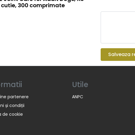
i, cutie, 300 comprimate
Salveaza r
ormatii
Utile
ine partenere
ANPC
i și condiții
ca de cookie