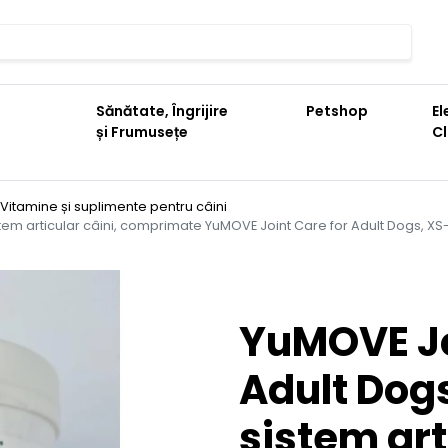
Sănătate, Îngrijire
Petshop
El
și Frumusețe
C
Vitamine și suplimente pentru câini
em articular câini, comprimate YuMOVE Joint Care for Adult Dogs, XS-XL
YuMOVE Jo
Adult Dog
sistem art