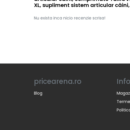
XL, supliment sistem articular câin
Nu exista inca nicio recenzie scrisa!
pricearena.ro
Inf
Blog
Magaz
Termen
Politi