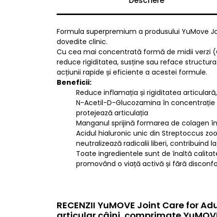
Descriere
Formula superpremium a produsului YuMove Joint C
dovedite clinic.
Cu cea mai concentrată formă de midii verzi (G
reduce rigiditatea, susține sau reface structura
acțiunii rapide și eficiente a acestei formule.
Beneficii:
Reduce inflamația și rigiditatea articulară,
N-Acetil-D-Glucozamina în concentrație m
protejează articulația
Manganul sprijină formarea de colagen în ca
Acidul hialuronic unic din Streptoccus zooe
neutralizează radicalii liberi, contribuind l
Toate ingredientele sunt de înaltă calitate
promovând o viață activă și fără disconfo
RECENZII YuMOVE Joint Care for Adu
articular câini, comprimate YuMOVE