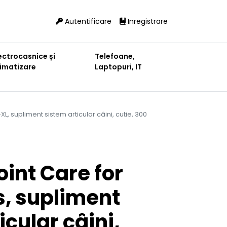
Autentificare
Inregistrare
ectrocasnice și
Telefoane,
limatizare
Laptopuri, IT
, supliment sistem articular câini, cutie, 300
int Care for
s, supliment
icular câini,