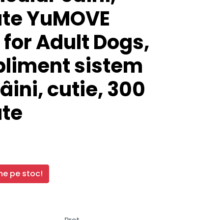
te YuMOVE
 for Adult Dogs,
pliment sistem
âini, cutie, 300
te
e pe stoc!