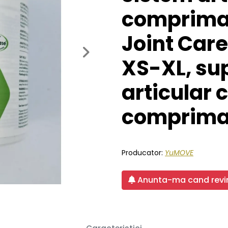
comprima
Joint Care
Next
XS-XL, su
articular c
comprima
Producator:
YuMOVE
Anunta-ma cand revin