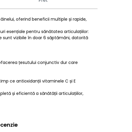
Pret
nelui, oferind beneficii multiple și rapide,
 esențiale pentru sănătatea articulațiilor:
e sunt vizibile în doar 6 săptămâni, datorită
efacerea țesutului conjunctiv dur care
timp ce antioxidanții vitaminele C și E
tă și eficientă a sănătății articulațiilor,
cenzie