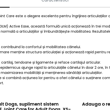
Caracteristici
are este o alegere excelenta pentru îngrijirea articulațiilor câi
LM) Active Ease, această formulă unică acționează în trei moduri
 normală a articulațiilor și îmbunătățește mobilitatea. Rezultatel
 contribuind la confortul și mobilitatea câinelui.
are menține structura articulației și acționează rapid pentru r
rtilaj, tendoane și ligamente și reface cartilajul articular.
pidemicus ajunge rapid la articulațiile câinelui în doar 2 ore, în 
a maximizarea mobilității și menținerea sănătății articulațiilor.
 si combină acțiunea lor pentru a oferi câinelui o susținere comple
rt.
lt Dogs, supliment sistem
Adauga o re
 Joint Care for Adult Dogs, XS-