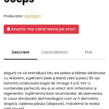
Producator:
WePharm
Anunta-ma cand revine pe stoc!
Descriere
Caracteristici
Pret
Asigură-te că animăluțul tău are pielea și blănița sănătoase
cu WeDerm, supliment piele și blană câini și pisici, 60 cpr.
Datorită conținutului bogat de Omega 3 și 6, într-o
combinație perfectă, are și un efect anti-inflamator și
regenerativ. Suplimentul este recomandat, de asemenea,
în cazul afecțiunilor dermatologice cum ar fi dermatita
atopică, căderea părului (alopecie), mâcărime la nivelul
pielii (prurit).