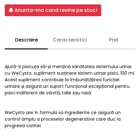
Anunta-ma cand revine pe stoc!
Descriere
Caracteristici
Pret
Ajută-ți pisicuța să-și mențină sănătatea sistemului urinar
cu WeCysto, supliment susținere sistem urinar pisici, 100 ml.
Acest supliment contribuie la îmbunătățirea funcției
urinare și asigură un suport funcțional excepțional pentru
pisici indiferent de vârstă, talie sau rasă.
WeCysto are în formula sa ingrediente ce asigură un
control amplu a proceselor degenerative care duc la
progresia cistitei.