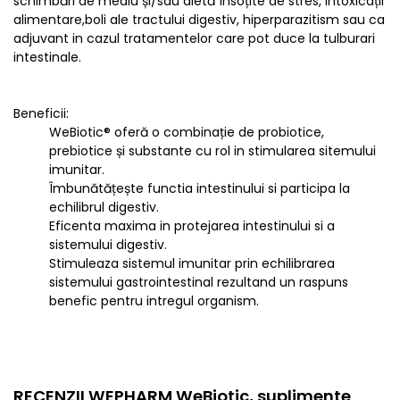
schimbări de mediu și/sau dietă însoțite de stres, intoxicații
alimentare,boli ale tractului digestiv, hiperparazitism sau ca
adjuvant in cazul tratamentelor care pot duce la tulburari
intestinale.
Beneficii:
WeBiotic® oferă o combinație de probiotice,
prebiotice și substante cu rol in stimularea sitemului
imunitar.
Îmbunătățește functia intestinului si participa la
echilibrul digestiv.
Eficenta maxima in protejarea intestinului si a
sistemului digestiv.
Stimuleaza sistemul imunitar prin echilibrarea
sistemului gastrointestinal rezultand un raspuns
benefic pentru intregul organism.
RECENZII WEPHARM WeBiotic, suplimente