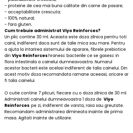
- proteine de cea mai buna calitate din carne de pasare;
- acceptabilitate crescuta;
- 100% natural;
- fara gluten.
Cum trebuie administrat Viyo Reinforces?
Un plic contine 30 ml. Aceasta este doza zilnica pentru toti
cainii, indiferent daca sunt de talie mica sau mare. Pentru
a ajuta la intarirea sistemului de aparare, fibrele prebiotice
din
Viyo Reinforces
hranesc bacteriile ce se gasesc in
flora intestinala a cainelui dumneavoastra. Numarul
acestor bacterii este acelasi indiferent de talia cainelui. Din
acest motiv doza recomandata ramane aceeasi, oricare ar
fi talia cainelui.
O cutie contine 7 plicuri, fiecare cu o doza zilnica de 30 ml.
Administrati cainelui dumneavoastra 1 doza de
Viyo
Reinforces
pe zi, indiferent de varsta, rasa sau greutate.
Recomandam administrarea dimineata inainte de prima
masa. Agitati inainte de utilizare.