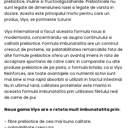
prebiotice, inuline si fructooligozaharide. Prebioticele nu
sunt legate de dimensiunea rasei si legate de varsta in
dozare. Acesta este principalul motiv pentru care un
produs, Viyo, se potriveste tuturor.
Viyo International a facut aceasta formula noua si
modernizata, concentrandu-se asupra continutului si
calitatii prebiotice. Formula imbunatatita are un continut
crescut de proteine, iar palatabilitatea remarcabila fata de
alte formule prebiotice ofera un avantaj imens in rata de
acceptare spontana de catre caini. In comparatie cu alte
produse prebiotice de pe piata, o formula lichida, ca si Viyo
Reinforces, are toate avantajele ca nutrientii activi sunt
mai bine si mai rapid absorbiti si utilizati in tractul intestinal.
Nu in ultimul rand, calitatea proteinelor este marita in
aceasta formula imbunatatita prin utilizarea filetului real
de carne de pui.
Noua gama Viyo are o reteta mult imbunatatita prin:
- fibre prebiotice de cea mai buna calitate;
- palatabilitate crescuta;