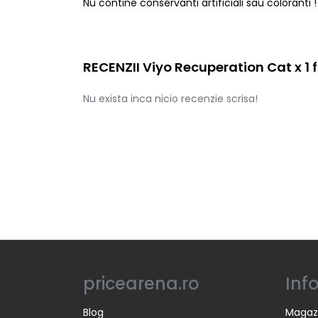
Nu contine conservanti artificiali sau coloranti !
RECENZII Viyo Recuperation Cat x 1 f
Nu exista inca nicio recenzie scrisa!
pricearena.ro
Inf
Blog
Magaz