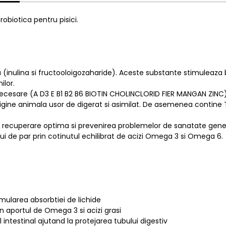
obiotica pentru pisici.
(inulina si fructooloigozaharide). Aceste substante stimuleaza b
ilor.
necesare (A D3 E B1 B2 B6 BIOTIN CHOLINCLORID FIER MANGAN ZINC
 origine animala usor de digerat si asimilat. De asemenea contin
o recuperare optima si prevenirea problemelor de sanatate gener
rului de par prin cotinutul echilibrat de acizi Omega 3 si Omega 6.
imularea absorbtiei de lichide
in aportul de Omega 3 si acizi grasi
el intestinal ajutand la protejarea tubului digestiv