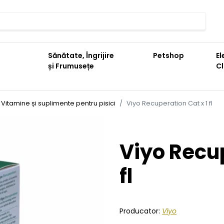
Sănătate, Îngrijire
Petshop
El
și Frumusețe
C
Vitamine și suplimente pentru pisici
Viyo Recuperation Cat x 1 fl
Viyo Recup
fl
Producator:
Viyo