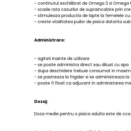
- continutul eschilibrat de Omega 3 si Omega 6 
- scade rata cazurilor de supraincalzire prin cres
- stimuleaza productia de lapte la femelele cu p
- creste vitalitatea puilor de pisica datorita su
Administrare:
- agitati inainte de utilizare
- se poate administra direct sau diluat cu apa
- dupa deschidere trebuie consumat in maxim 1
- se pastreaza la frigider si se administreaza 
- poate fi flosit ca adjuvant in administarea 
Dozaj:
Doza medie pentru o pisica adulta este de cca. 