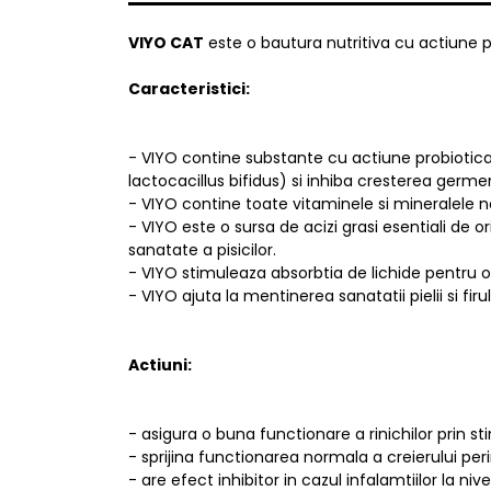
VIYO CAT
este o bautura nutritiva cu actiune pr
Caracteristici:
- VIYO contine substante cu actiune probiotica 
lactocacillus bifidus) si inhiba cresterea germen
- VIYO contine toate vitaminele si mineralele 
- VIYO este o sursa de acizi grasi esentiali de
sanatate a pisicilor.
- VIYO stimuleaza absorbtia de lichide pentru 
- VIYO ajuta la mentinerea sanatatii pielii si fi
Actiuni:
- asigura o buna functionare a rinichilor prin st
- sprijina functionarea normala a creierului per
- are efect inhibitor in cazul infalamtiilor la niv