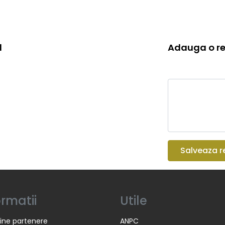
l
Adauga o re
Salveaza r
ormatii
Utile
ine partenere
ANPC