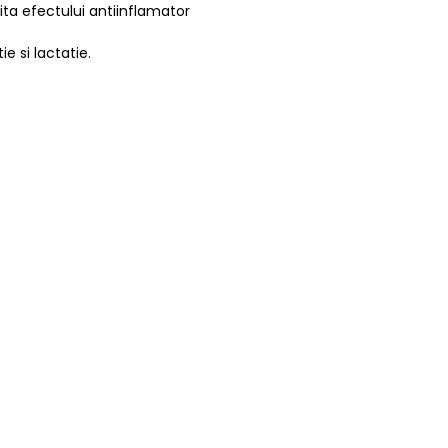
ita efectului antiinflamator
e si lactatie.