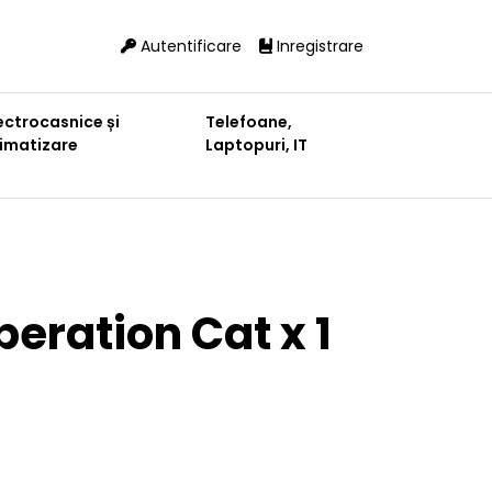
Autentificare
Inregistrare
ectrocasnice și
Telefoane,
limatizare
Laptopuri, IT
eration Cat x 1