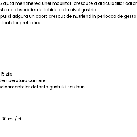
ajuta mentinerea unei mobilitati crescute a articulatiiilor dator
terea absorbtiei de lichide de la nivel gastric.
ui si asigura un aport crescut de nutrienti in perioada de gestati
bstantelor prebiotice
5 zile
la temperatura camerei
medicamentelor datorita gustului sau bun
30 ml / zi