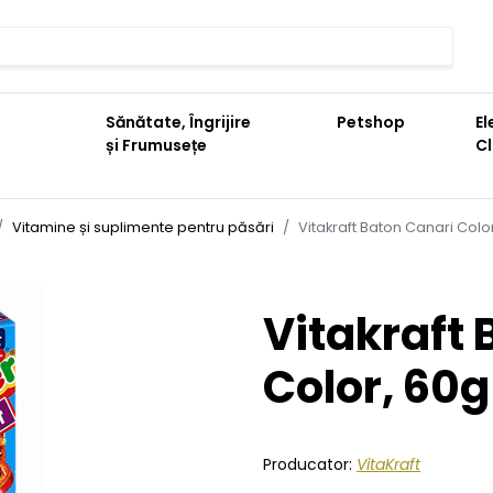
Sănătate, Îngrijire
Petshop
El
și Frumusețe
C
Vitamine și suplimente pentru păsări
Vitakraft Baton Canari Colo
Vitakraft 
Color, 60g
Producator:
VitaKraft