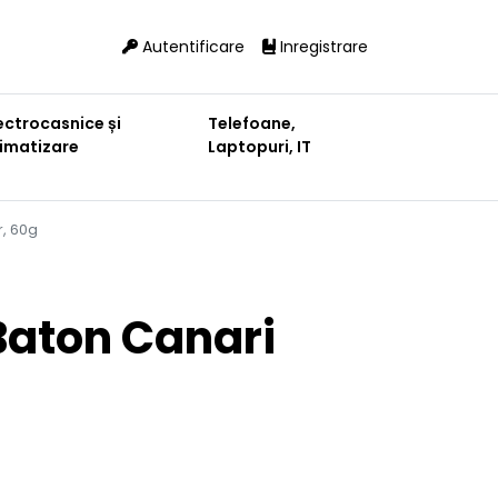
Autentificare
Inregistrare
ectrocasnice și
Telefoane,
limatizare
Laptopuri, IT
r, 60g
Baton Canari