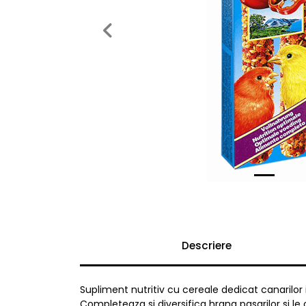
Previous
Descriere
Supliment nutritiv cu cereale dedicat canarilor 
Completeaza si diversifica hrana pasarilor si 