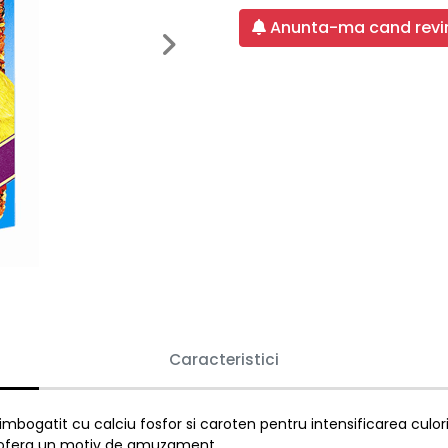
Anunta-ma cand revin
Next
Caracteristici
imbogatit cu calciu fosfor si caroten pentru intensificarea culorii
le ofera un motiv de amuzament.