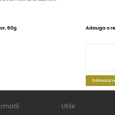
or, 60g
Adauga o re
Salveaza r
ormatii
Utile