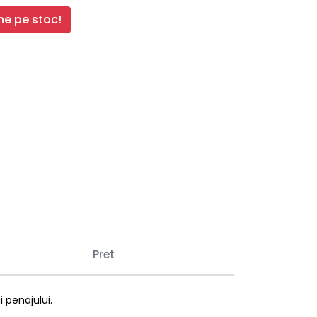
e pe stoc!
Pret
 penajului.