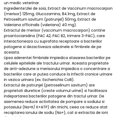
un medic veterinar.
Ingrediente:Ulei de soia, Extract de Vaccinum macrocarpon
(merisor) 125mg, Glucozamina, 84.1mg, Extract de
Petroselitum savitum (patrunjel) 50mg, Extract de
Valeriana officinalis (valeriana) 40 mg).
Extractul de merisor (vaccinum macrocarpon) contine
proantocianidina (PAC A2, PAC B2, trimere 3-PAC), care
interactioneaza cu suprafata receptoare a bacteriilor
patogene si dezactiveaza adezinele si fimbrele de pe
aceasta.
Lipsa aderentei fimbriale impiedica atasarea bacteriilor pe
celulele epiteliale ale tractului urinar. Aceasta proprietate
de anti-adeziune a merisorului impiedica o concentrare a
bacteriilor care ar putea conduce la infectii cronice urinare
in vezica urinara (ex. Escherichia Colli).
Extractul de patrunjel (petroselinum savitum) are
proprietati diuretice (creste volumul urinei) si faciliteaza
indepartarea bacteriilor patogene din tractul urinar. De
asemenea reduce activitatea de pompare a sodiului si
potasiului (Na+K/ K+ATP) din rinichi, ceea ce reduce atat
recaptarea ionului de sodiu (Na+), cat si extractia de ioni