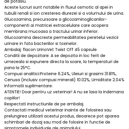
de potasiu.
Aceste lucruri sunt notabile in fluxul osmotic al apei in
tubulii renali si ion cresterea diurezei si a volumului de urina.
Glucozamina, precursoare a glicozaminoglicanilor-
componenti ai matricei extracelulare care acopera
membrana mucoasa a tractului urinar inferior.
Glucozamina descreste permeabilitatea peretelui vezicii
urinare in fata bacteriilor si toxinelor.
Ambalaj: flacon UrinoVet Twist Off 45 capsule
Conditii de depozitare: A se depozita in loc ferit de
umezeala si expunere directa la soare, la temperaturi de
pana la 25°C.
Compusi analitici:Proteine 6.24%, Uleiuri si grasimi 31.81%,
Cenusa (inclusiv compusi minerali) 10.02%, Umiditate 2.04%
Informatii suplimentare:
ATENTIE! Doar pentru uz veterinar! A nu se lasa la indemana
copiilor!
Respectati instructiunile de pe ambalaj.
Contactati medicul veterinar inainte de folosirea sau
prelungirea utilizarii acestui produs, deoarece pot aparea
schimbari de dozaj sau mod de folosire in functie de
simptomele individuale ale animalului.