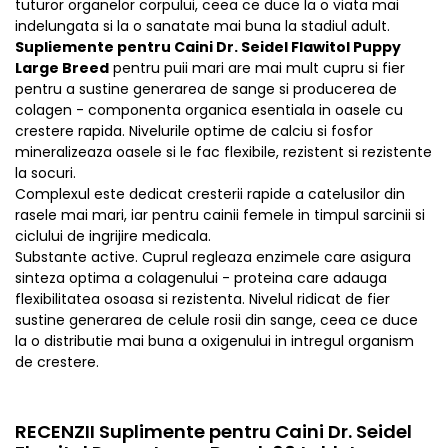
tuturor organelor corpului, ceea ce duce la o viata mai
indelungata si la o sanatate mai buna la stadiul adult.
Supliemente pentru Caini Dr. Seidel Flawitol Puppy
Large Breed
pentru puii mari are mai mult cupru si fier
pentru a sustine generarea de sange si producerea de
colagen - componenta organica esentiala in oasele cu
crestere rapida. Nivelurile optime de calciu si fosfor
mineralizeaza oasele si le fac flexibile, rezistent si rezistente
la socuri.
Complexul este dedicat cresterii rapide a catelusilor din
rasele mai mari, iar pentru cainii femele in timpul sarcinii si
ciclului de ingrijire medicala.
Substante active. Cuprul regleaza enzimele care asigura
sinteza optima a colagenului - proteina care adauga
flexibilitatea osoasa si rezistenta. Nivelul ridicat de fier
sustine generarea de celule rosii din sange, ceea ce duce
la o distributie mai buna a oxigenului in intregul organism
de crestere.
RECENZII Suplimente pentru Caini Dr. Seidel