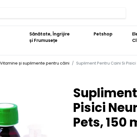
Sănătate, Îngrijire
Petshop
El
și Frumusețe
C
Vitamine și suplimente pentru câini
Supliment Pentru Caini Si Pisic
Supliment 
Pisici Neu
Pets, 150 