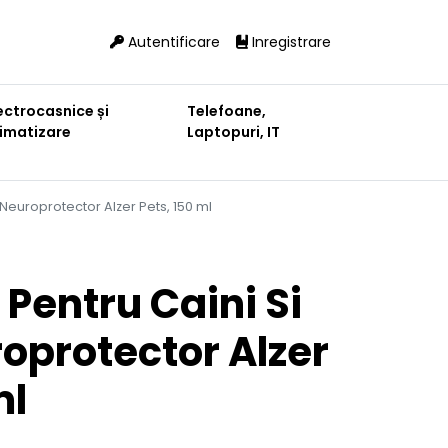
Autentificare
Inregistrare
ectrocasnice și
Telefoane,
limatizare
Laptopuri, IT
i Neuroprotector Alzer Pets, 150 ml
Pentru Caini Si
roprotector Alzer
ml