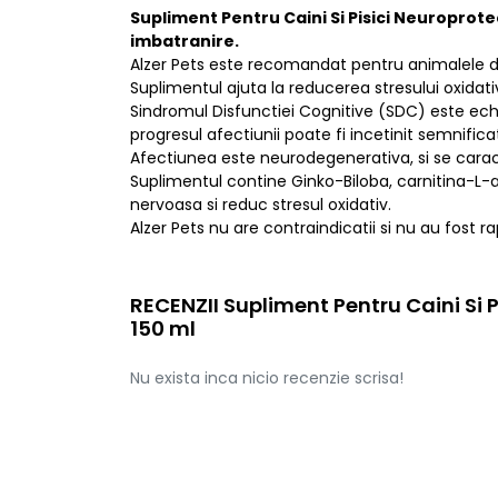
Supliment Pentru Caini Si Pisici Neuroprotec
imbatranire.
Alzer Pets este recomandat pentru animalele d
Suplimentul ajuta la reducerea stresului oxidati
Sindromul Disfunctiei Cognitive (SDC) este echiv
progresul afectiunii poate fi incetinit semnificat
Afectiunea este neurodegenerativa, si se caracte
Suplimentul contine Ginko-Biloba, carnitina-L-a
nervoasa si reduc stresul oxidativ.
Alzer Pets nu are contraindicatii si nu au fost 
RECENZII Supliment Pentru Caini Si P
150 ml
Nu exista inca nicio recenzie scrisa!