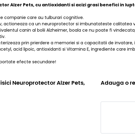
tor Alzer Pets, cu antioxidanti si acizi grasi benefici in l
e companie care au tulburari cognitive.
v, actioneaza ca un neuroprotector si imbunatateste calitatea vie
alentul canin al bolii Alzheimer, boala ce nu poate fi vindecata, 
iv.
rizeaza prin prierdere a memoriei si a capacitatii de invatare, i
cetyl, acid lipoic, antioxidanti si Vitamina E, ingrediente car
raportate efecte secundare!
isici Neuroprotector Alzer Pets,
Adauga o re