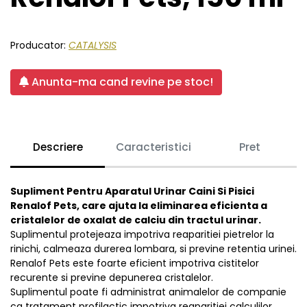
Producator:
CATALYSIS
Anunta-ma cand revine pe stoc!
Descriere
Caracteristici
Pret
Supliment Pentru Aparatul Urinar Caini Si Pisici
Renalof Pets, care ajuta la eliminarea eficienta a
cristalelor de oxalat de calciu din tractul urinar.
Suplimentul protejeaza impotriva reaparitiei pietrelor la
rinichi, calmeaza durerea lombara, si previne retentia urinei.
Renalof Pets este foarte eficient impotriva cistitelor
recurente si previne depunerea cristalelor.
Suplimentul poate fi administrat animalelor de companie
ca tratament profilactic impotriva reaparitiei calculilor