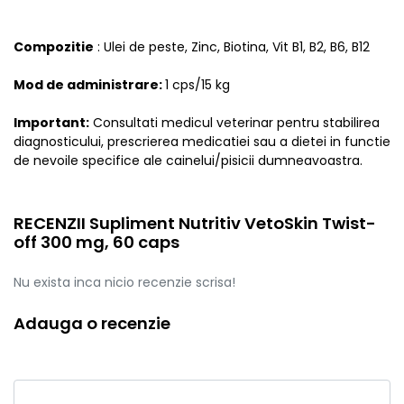
Compozitie
: Ulei de peste, Zinc, Biotina, Vit B1, B2, B6, B12
Mod de administrare:
1 cps/15 kg
Important:
Consultati medicul veterinar pentru stabilirea
diagnosticului, prescrierea medicatiei sau a dietei in functie
de nevoile specifice ale cainelui/pisicii dumneavoastra.
RECENZII Supliment Nutritiv VetoSkin Twist-
off 300 mg, 60 caps
Nu exista inca nicio recenzie scrisa!
Adauga o recenzie