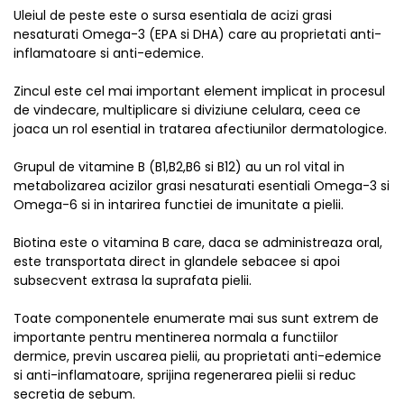
Uleiul de peste este o sursa esentiala de acizi grasi
nesaturati Omega-3 (EPA si DHA) care au proprietati anti-
inflamatoare si anti-edemice.
Zincul este cel mai important element implicat in procesul
de vindecare, multiplicare si diviziune celulara, ceea ce
joaca un rol esential in tratarea afectiunilor dermatologice.
Grupul de vitamine B (B1,B2,B6 si B12) au un rol vital in
metabolizarea acizilor grasi nesaturati esentiali Omega-3 si
Omega-6 si in intarirea functiei de imunitate a pielii.
Biotina este o vitamina B care, daca se administreaza oral,
este transportata direct in glandele sebacee si apoi
subsecvent extrasa la suprafata pielii.
Toate componentele enumerate mai sus sunt extrem de
importante pentru mentinerea normala a functiilor
dermice, previn uscarea pielii, au proprietati anti-edemice
si anti-inflamatoare, sprijina regenerarea pielii si reduc
secretia de sebum.