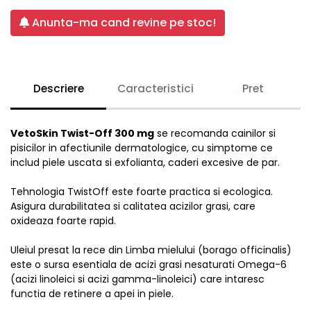
Anunta-ma cand revine pe stoc!
Descriere
Caracteristici
Pret
VetoSkin Twist-Off 300 mg
se recomanda cainilor si
pisicilor in afectiunile dermatologice, cu simptome ce
includ piele uscata si exfolianta, caderi excesive de par.
Tehnologia TwistOff este foarte practica si ecologica.
Asigura durabilitatea si calitatea acizilor grasi, care
oxideaza foarte rapid.
Uleiul presat la rece din Limba mielului (borago officinalis)
este o sursa esentiala de acizi grasi nesaturati Omega-6
(acizi linoleici si acizi gamma-linoleici) care intaresc
functia de retinere a apei in piele.