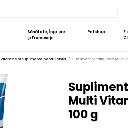
Sănătate, Îngrijire
Petshop
El
și Frumusețe
C
Vitamine și suplimente pentru pisici
Supliment Nutritiv Trixie Multi V
Supliment 
Multi Vita
100 g