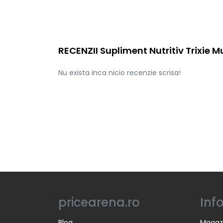
RECENZII Supliment Nutritiv Trixie Mu
Nu exista inca nicio recenzie scrisa!
pricearena.ro
Inf
Blog
Magaz