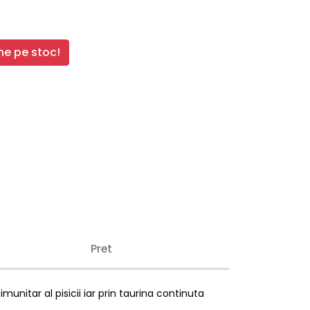
e pe stoc!
Pret
unitar al pisicii iar prin taurina continuta