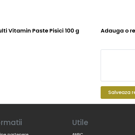
lti Vitamin Paste Pisici 100 g
Adauga o re
Salveaza r
ormatii
Utile
ine partenere
ANPC