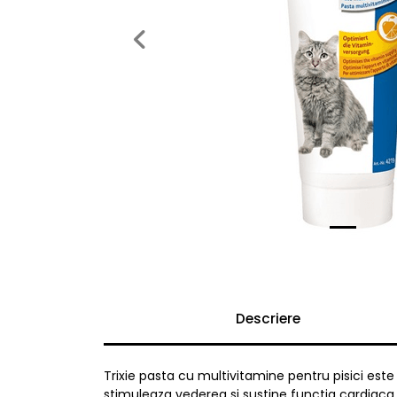
Previous
Descriere
Trixie pasta cu multivitamine pentru pisici este
stimuleaza vederea si sustine functia cardiaca.