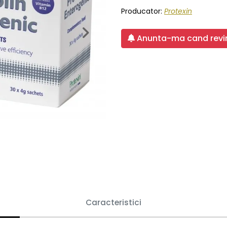
Producator:
Protexin
Next
Anunta-ma cand revin
Caracteristici