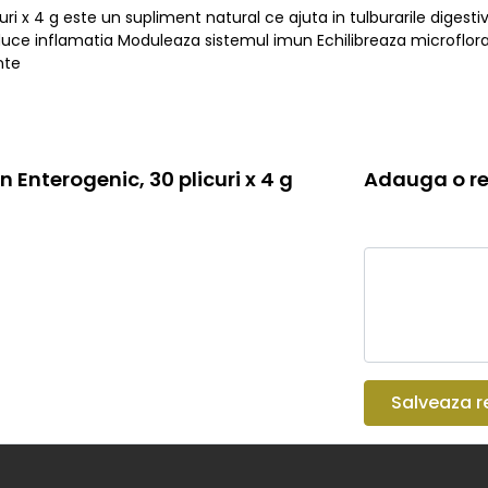
uri x 4 g este un supliment natural ce ajuta in tulburarile digestiv
duce inflamatia Moduleaza sistemul imun Echilibreaza microflor
nte
n Enterogenic, 30 plicuri x 4 g
Adauga o re
Salveaza r