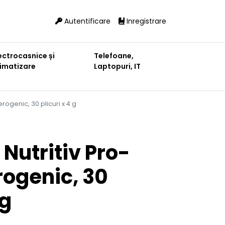
Autentificare
Inregistrare
ectrocasnice și
Telefoane,
limatizare
Laptopuri, IT
erogenic, 30 plicuri x 4 g
Nutritiv Pro-
rogenic, 30
 g