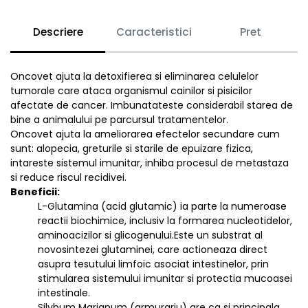
Descriere
Caracteristici
Pret
Oncovet ajuta la detoxifierea si eliminarea celulelor
tumorale care ataca organismul cainilor si pisicilor
afectate de cancer. Imbunatateste considerabil starea de
bine a animalului pe parcursul tratamentelor.
Oncovet ajuta la ameliorarea efectelor secundare cum
sunt: alopecia, greturile si starile de epuizare fizica,
intareste sistemul imunitar, inhiba procesul de metastaza
si reduce riscul recidivei.
Beneficii:
L-Glutamina (acid glutamic) ia parte la numeroase
reactii biochimice, inclusiv la formarea nucleotidelor,
aminoacizilor si glicogenului.Este un substrat al
novosintezei glutaminei, care actioneaza direct
asupra tesutului limfoic asociat intestinelor, prin
stimularea sistemului imunitar si protectia mucoasei
intestinale.
Silybum Marianum (armurariu) are ca si principala