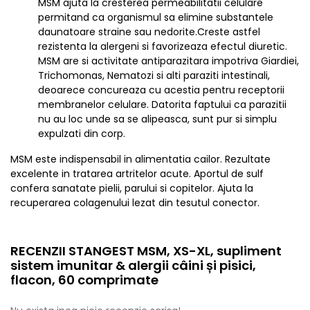
MSM ajuta la cresterea permeabilitatii celulare
permitand ca organismul sa elimine substantele
daunatoare straine sau nedorite.Creste astfel
rezistenta la alergeni si favorizeaza efectul diuretic.
MSM are si activitate antiparazitara impotriva Giardiei,
Trichomonas, Nematozi si alti paraziti intestinali,
deoarece concureaza cu acestia pentru receptorii
membranelor celulare. Datorita faptului ca parazitii
nu au loc unde sa se alipeasca, sunt pur si simplu
expulzati din corp.
MSM este indispensabil in alimentatia cailor. Rezultate
excelente in tratarea artritelor acute. Aportul de sulf
confera sanatate pielii, parului si copitelor. Ajuta la
recuperarea colagenului lezat din tesutul conector.
RECENZII STANGEST MSM, XS-XL, supliment
sistem imunitar & alergii câini și pisici,
flacon, 60 comprimate