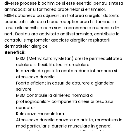
diverse procese biochimice si este esential pentru sinteza
aminoacizilor si formarea proteinelor si enzimelor.
MSM actioneza ca adjuvant in tratarea alergiilor datorita
capacitatii sale de a bloca receptionarea histaminei in
tesuturile sensibile cum sunt membranele mucoase din
nari . Desi nu are activitate antihistaminica, contribuie la
controlul simptomelor asociate alergiilor respiratorii,
dermatitelor alergice.
Beneficii:
MSM (MethylSulfonylMetan) creste permeabilitatea
celulara si flexibilitatea intercelulara.
In cazurile de gastrita acuta reduce inflamarea si
atenueaza durerile.
Foarte eficient in cazuri de obturare a glandelor
salivare.
MSM contribuie la alinierea normala a
proteoglicanilor- componenti cheie ai tesutului
conector
Relaxeaza musculatura.
Atenueaza durerile cauzate de artrite, reumatism in
mod particular si durerile musculare in general.