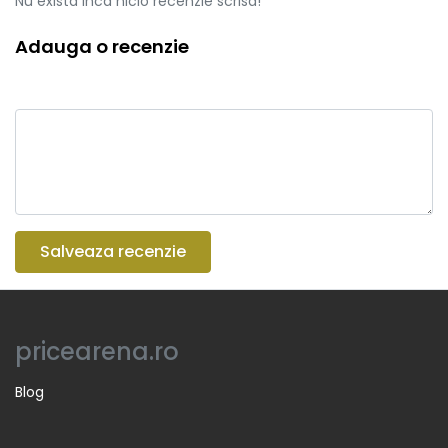
Nu exista inca nicio recenzie scrisa!
Adauga o recenzie
Salveaza recenzie
pricearena.ro
Blog