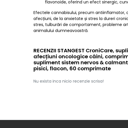
flavonoide, oferind un efect sinergic, c
Efectele cannabisului, precum antiinflamator, a
afecțiuni, de la anxietate și stres la dureri cro
stres, tulburări de comportament, probleme artic
animalului dumneavoastră.
RECENZII STANGEST CroniCare, supl
afecțiuni oncologice câini, compr
supliment sistem nervos & calmante,
pisici, flacon, 60 comprimate
Nu exista inca nicio recenzie scrisa!