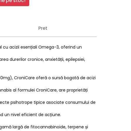
e pe stoc!
Pret
 cu acizii esențiali Omega-3, oferind un
 durerilor cronice, anxietății, epilepsiei,
0mg), CroniCare oferă o sursă bogată de acizi
nabis al formulei CroniCare, are proprietăți
fecte psihotrope tipice asociate consumului de
d un nivel eficient de acțiune.
o gamă largă de fitocannabinoide, terpene și