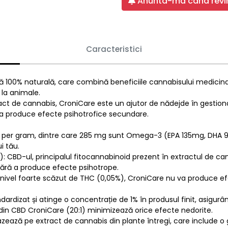
Anunta-ma cand revin
Caracteristici
 100% naturală, care combină beneficiile cannabisului medicinal
 la animale.
ct de cannabis, CroniCare este un ajutor de nădejde în gestionarea
ără a produce efecte psihotrofice secundare.
te per gram, dintre care 285 mg sunt Omega-3 (EPA 135mg, DHA 9
i tău.
 CBD-ul, principalul fitocannabinoid prezent în extractul de can
, fără a produce efecte psihotrope.
nivel foarte scăzut de THC (0,05%), CroniCare nu va produce e
dardizat și atinge o concentrație de 1% în produsul finit, asigurân
in CBD CroniCare (20:1) minimizează orice efecte nedorite.
bazează pe extract de cannabis din plante întregi, care include 