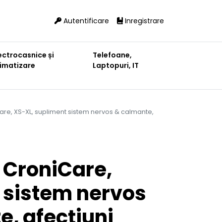
Autentificare
Inregistrare
ectrocasnice și
Telefoane,
limatizare
Laptopuri, IT
re, XS-XL, supliment sistem nervos & calmante,
CroniCare,
 sistem nervos
, afecțiuni