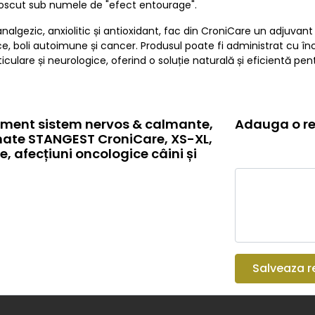
unoscut sub numele de "efect entourage".
nalgezic, anxiolitic și antioxidant, fac din CroniCare un adjuvan
nice, boli autoimune și cancer. Produsul poate fi administrat cu înc
ulare și neurologice, oferind o soluție naturală și eficientă pe
iment sistem nervos & calmante,
Adauga o re
imate STANGEST CroniCare, XS-XL,
 afecțiuni oncologice câini și
Salveaza r