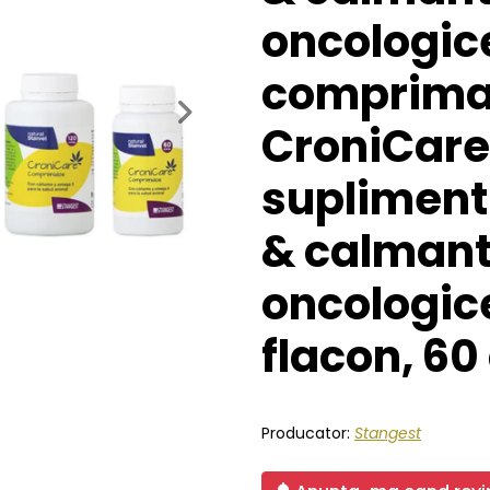
oncologice
comprima
Next
CroniCare
supliment
& calmante
oncologice 
flacon, 6
Producator:
Stangest