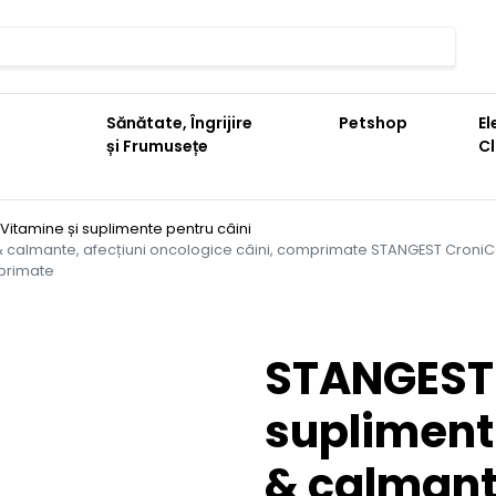
Sănătate, Îngrijire
Petshop
El
și Frumusețe
C
Vitamine și suplimente pentru câini
 calmante, afecțiuni oncologice câini, comprimate STANGEST CroniCa
mprimate
STANGEST 
supliment
& calmante