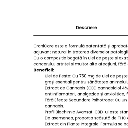
Descriere
CroniCare este o formulă patentată și aprobată
adjuvant natural în tratarea diverselor patologii
Cu o compoziție bogată în ulei de pește și extra
cancerului, artritei și multor alte afecțiuni, f
Beneficii:
Ulei de Pește: Cu 750 mg de ulei de peș
grași esențiali pentru sănătatea animalulu
Extract de Cannabis (CBD cannabidiol 4%):
antiinflamatorii, analgezice și anxiolitice
Fără Efecte Secundare Psihotrope: Cu un 
cannabis.
Profil Biochimic Avansat: CBD-ul este stan
De asemenea, proporția scăzută de THC d
Extract din Plante Integrale: Formula se 