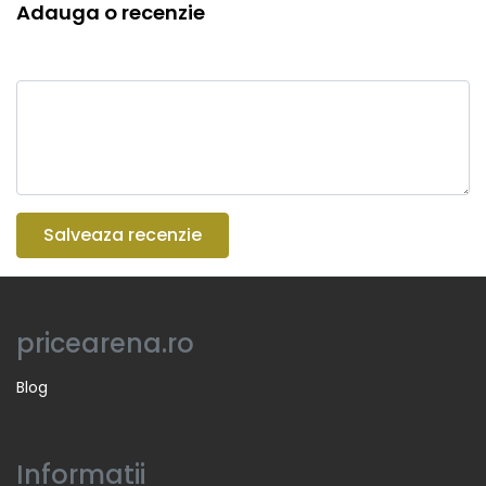
Adauga o recenzie
Salveaza recenzie
pricearena.ro
Blog
Informatii