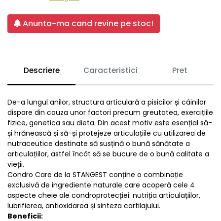
Anunta-ma cand revine pe stoc!
Descriere
Caracteristici
Pret
De-a lungul anilor, structura articulară a pisicilor și câinilor
dispare din cauza unor factori precum greutatea, exercițiile
fizice, genetica sau dieta. Din acest motiv este esențial să-
și hrănească și să-și protejeze articulațiile cu utilizarea de
nutraceutice destinate să susțină o bună sănătate a
articulațiilor, astfel încât să se bucure de o bună calitate a
vieții.
Condro Care de la STANGEST conține o combinație
exclusivă de ingrediente naturale care acoperă cele 4
aspecte cheie ale condroprotecției: nutriția articulațiilor,
lubrifierea, antioxidarea și sinteza cartilajului.
Beneficii: