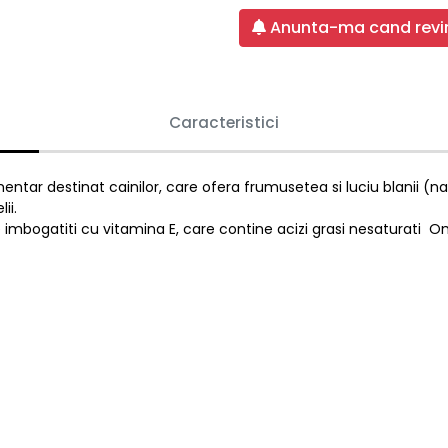
Anunta-ma cand revin
Caracteristici
ntar destinat cainilor, care ofera frumusetea si luciu blanii (nap
ii.
ste imbogatiti cu vitamina E, care contine acizi grasi nesaturat