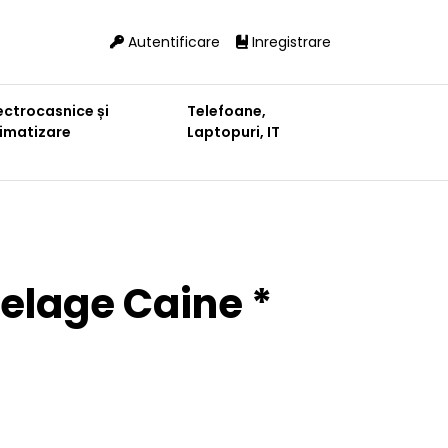
Autentificare
Inregistrare
ectrocasnice și
Telefoane,
limatizare
Laptopuri, IT
Pelage Caine *