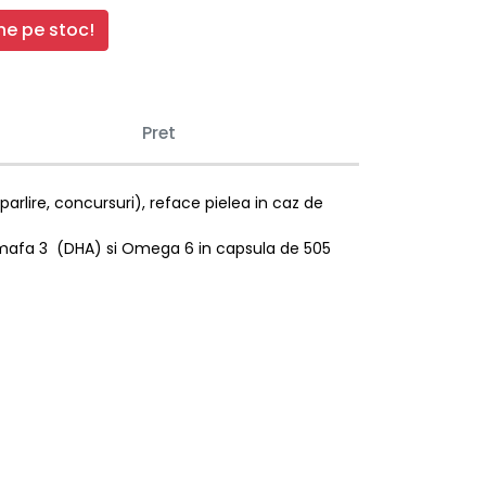
e pe stoc!
Pret
arlire, concursuri), reface pielea in caz de
i Omafa 3 (DHA) si Omega 6 in capsula de 505