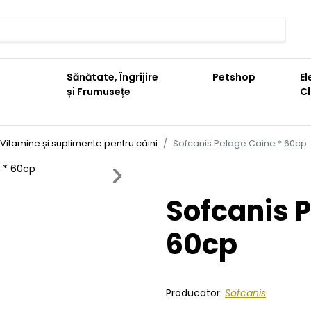
Sănătate, Îngrijire
Petshop
El
și Frumusețe
C
Vitamine și suplimente pentru câini
Sofcanis Pelage Caine * 60cp
Next
Sofcanis 
60cp
Producator:
Sofcanis