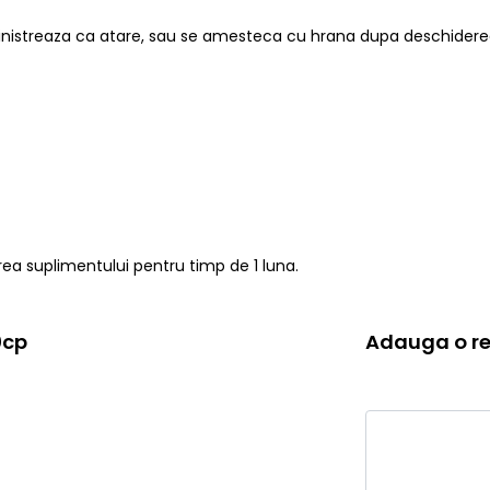
inistreaza ca atare, sau se amesteca cu hrana dupa deschidere
a suplimentului pentru timp de 1 luna.
0cp
Adauga o re