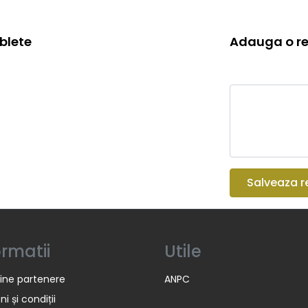
ablete
Adauga o re
Salveaza r
ormatii
Utile
ine partenere
ANPC
i și condiții