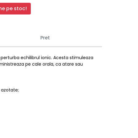
e pe stoc!
Pret
perturba echilibrul ionic. Acesta stimuleaza
dministreaza pe cale orala, ca atare sau
 azotate;