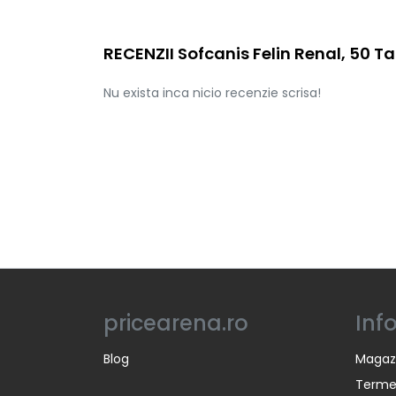
RECENZII Sofcanis Felin Renal, 50 T
Nu exista inca nicio recenzie scrisa!
pricearena.ro
Inf
Blog
Magaz
Termen