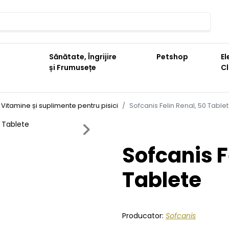
Sănătate, Îngrijire
Petshop
El
și Frumusețe
C
Vitamine și suplimente pentru pisici
Sofcanis Felin Renal, 50 Table
Next
Sofcanis F
Tablete
Producator:
Sofcanis